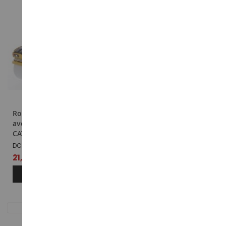
Rouleau compresseur
Rouleau compresseur
avec cabine –
avec canopy –
CATERPILLAR CB13
CATERPILLAR CB-13
DCM85631
DCM85630
21,89 €
20,69 €
AJOUTER AU PANIER
AJOUTER AU PANIER