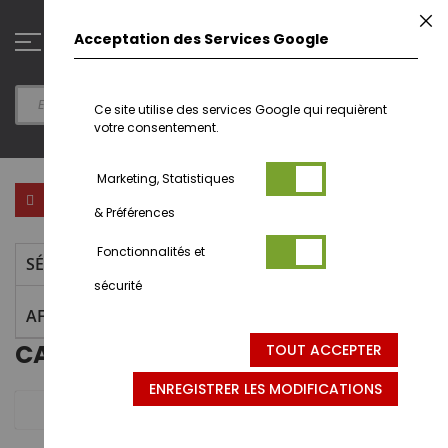
Aller
F
au
0
Acceptation des Services Google
contenu
Ce site utilise des services Google qui requièrent
votre consentement.
Marketing, Statistiques
Par
Trier par
FILTRER PAR
ordr
& Préférences
déc
Fonctionnalités et
SÉLECTION ACTUELLE
sécurité
AFFINER LA RECHERCHE
CATERPILLAR - CB-13
TOUT ACCEPTER
ENREGISTRER LES MODIFICATIONS
2 articles