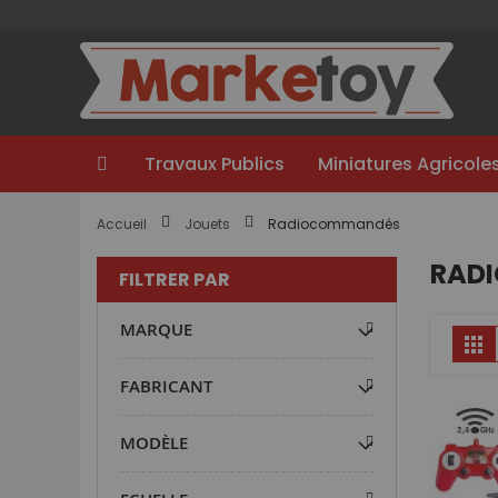
Aller
au
contenu
Travaux Publics
Miniatures Agricole
Accueil
Jouets
Radiocommandés
RAD
FILTRER PAR
MARQUE
Gr
FABRICANT
MODÈLE