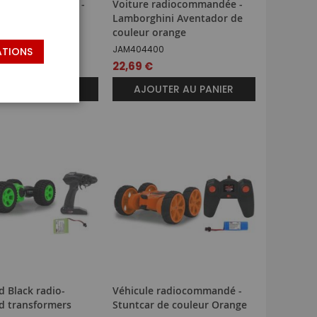
radiocommandée -
Voiture radiocommandée -
GT3 de couleur
Lamborghini Aventador de
couleur orange
JAM404400
ATIONS
22,69 €
TER AU PANIER
AJOUTER AU PANIER
 Black radio-
Véhicule radiocommandé -
ed transformers
Stuntcar de couleur Orange