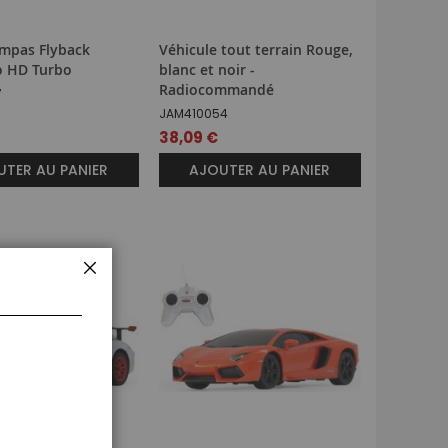
mpas Flyback
Véhicule tout terrain Rouge,
 HD Turbo
blanc et noir -
Radiocommandé
7
JAM410054
38,09 €
TER AU PANIER
AJOUTER AU PANIER
FERMER