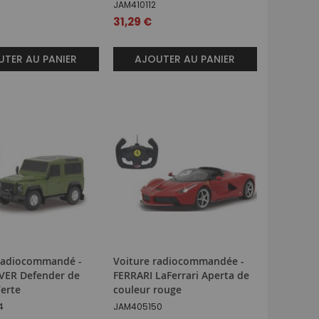
JAM410112
31,29 €
TER AU PANIER
AJOUTER AU PANIER
Radiocommandé -
Voiture radiocommandée -
ER Defender de
FERRARI LaFerrari Aperta de
Verte
couleur rouge
4
JAM405150