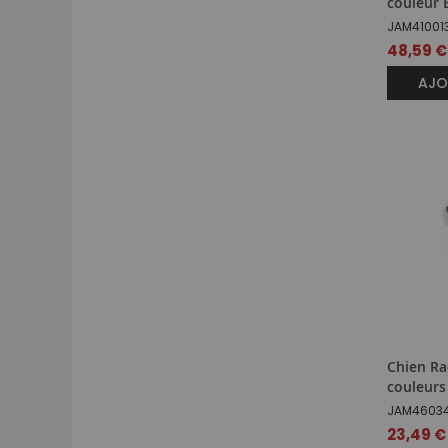
couleur 
JAM41001
48,59 €
AJO
Chien R
couleurs
JAM46034
23,49 €