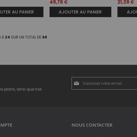
49,79 €
21,39 €
UTER AU PANIER
AJOUTER AU PANIER
AJOU
1
À
24
SUR UN TOTAL DE
68
Inscription
à
ns plans, ainsi que nos
notre
newsletter
:
MPTE
NOUS CONTACTER