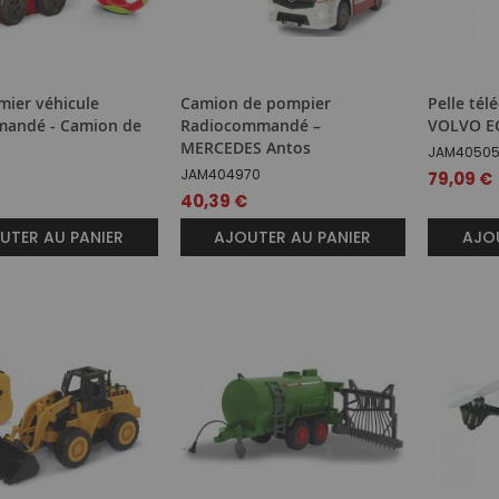
ier véhicule
Camion de pompier
Pelle té
mandé - Camion de
Radiocommandé –
VOLVO E
MERCEDES Antos
JAM4050
JAM404970
79,09 €
40,39 €
UTER AU PANIER
AJOUTER AU PANIER
AJOU