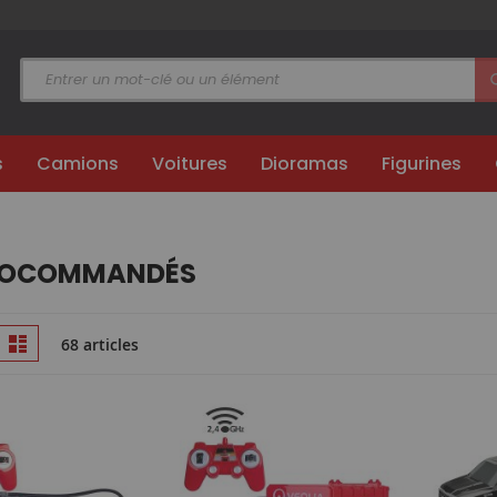
s
Camions
Voitures
Dioramas
Figurines
IOCOMMANDÉS
Afficher
ille
Liste
68 articles
en