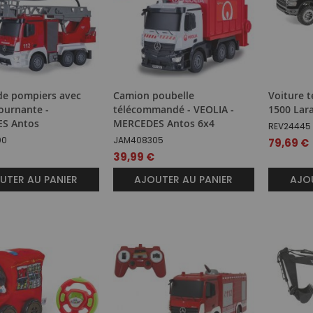
de pompiers avec
Camion poubelle
Voiture 
tournante -
télécommandé - VEOLIA -
1500 Lara
S Antos
MERCEDES Antos 6x4
REV24445
00
JAM408305
79,69 €
39,99 €
UTER AU PANIER
AJOUTER AU PANIER
AJOU