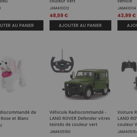
Bleu
couleur Vert
vehicle
3
JAM410012
JAM410114
48,59 €
43,99 €
UTER AU PANIER
AJOUTER AU PANIER
AJOU
adiocommandé de
Véhicule Radiocommandé -
Voiture 
 Rose et Blanc
LAND ROVER Defender vitres
LAND ROV
teintés de couleur vert
couleur 
1
JAM405155
JAM40515