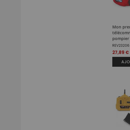
Mon prem
télécom
pompier
REV23206
27,89 €
AJO