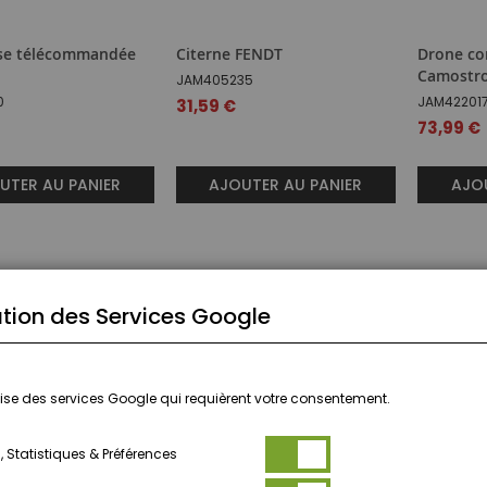
se télécommandée
Citerne FENDT
Drone co
Camostro
JAM405235
0
JAM42201
31,59 €
73,99 €
UTER AU PANIER
AJOUTER AU PANIER
AJOU
tion des Services Google
ilise des services Google qui requièrent votre consentement.
 Statistiques & Préférences