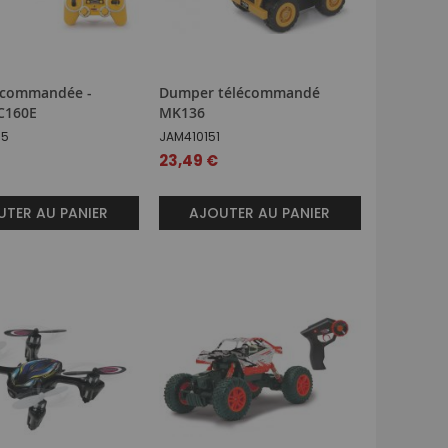
lécommandée -
Dumper télécommandé
C160E
MK136
55
JAM410151
23,49 €
TER AU PANIER
AJOUTER AU PANIER