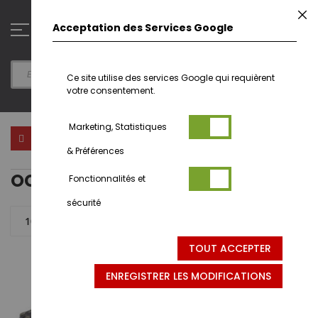
Aller
F
au
0
Acceptation des Services Google
contenu
Ce site utilise des services Google qui requièrent
votre consentement.
Marketing, Statistiques
Par
FILTRER PAR
& Préférences
ord
déc
OCÉAN
Fonctionnalités et
sécurité
10 articles
TOUT ACCEPTER
ENREGISTRER LES MODIFICATIONS