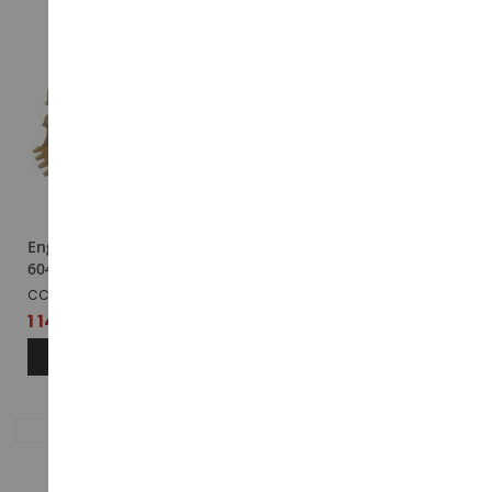
Engin de chantier - CAT
Engin de chantier - CAT
6040 minière à butte
6040
CCM6040FS
CCM6040
1 149,99 €
1 149,99 €
AJOUTER AU PANIER
AJOUTER AU PANIER