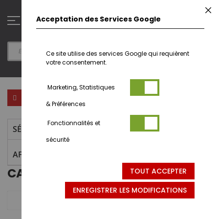
Aller
F
au
0
Acceptation des Services Google
contenu
Ce site utilise des services Google qui requièrent
votre consentement.
Marketing, Statistiques
Par
Trier par
FILTRER PAR
ordr
& Préférences
déc
Fonctionnalités et
SÉLECTION ACTUELLE
sécurité
AFFINER LA RECHERCHE
CATERPILLAR - 6040
TOUT ACCEPTER
ENREGISTRER LES MODIFICATIONS
2 articles