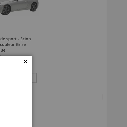
 de sport - Scion
 couleur Grise
que
8
FERMER
 €
175,90 €
€)
ÉPUISÉ