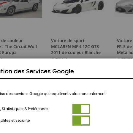
 de couleur
Voiture de sport
Voiture
 - The Circuit Wolf
MCLAREN MP4-12C GT3
FR-S de
S Europa
2011 de couleur Blanche
Métalli
96
AUT81341
AUT7877
 €
189,99 €
Prix
125,90
tion des Services Google
spécial
(-50,00 
UTER AU PANIER
AJOUTER AU PANIER
ilise des services Google qui requièrent votre consentement.
 Statistiques & Préférences
lités et sécurité