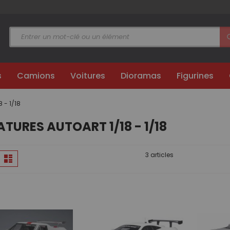
s
Camions
Voitures
Dioramas
Figurines
8 - 1/18
ATURES AUTOART 1/18 - 1/18
Afficher
3 articles
lle
Liste
en