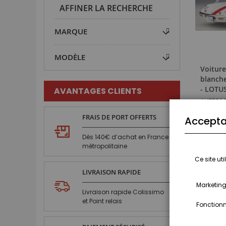
AFFINER LA RECHERCHE
MARQUE
MODÈLE
Voiture
blanche
- LOTU
AVANTAGES CLIENTS
AUT753
273,99
FRAIS DE PORT OFFERTS
Accepta
Dès 140€ d’achat en France
AJO
métropolitaine
Ce site ut
LIVRAISON RAPIDE
Marketing,
Livraison rapide Colissimo
et Point relais
Fonctionna