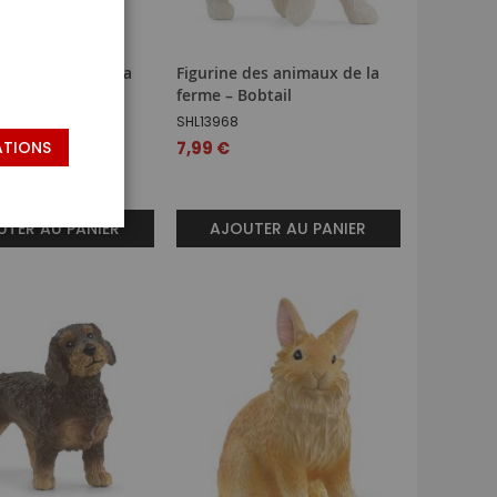
des animaux de la
Figurine des animaux de la
ache jersiaise
ferme – Bobtail
SHL13968
ATIONS
7,99 €
TER AU PANIER
AJOUTER AU PANIER