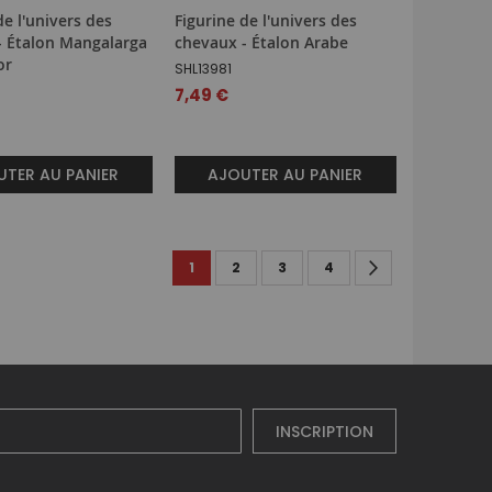
de l'univers des
Figurine de l'univers des
- Étalon Mangalarga
chevaux - Étalon Arabe
or
SHL13981
7,49 €
TER AU PANIER
AJOUTER AU PANIER
Page
You're currently reading page
Page
Page
Page
Page
Suivant
1
2
3
4
INSCRIPTION