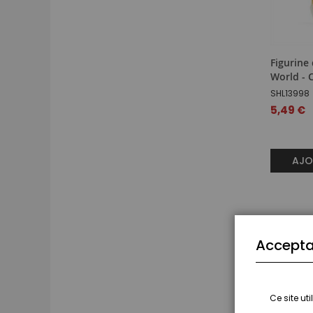
Figurine 
World - 
SHL13998
5,49 €
AJO
Accepta
Ce site ut