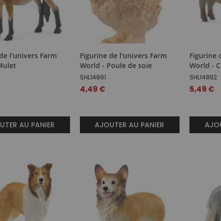
de l'univers Farm
Figurine de l'univers Farm
Figurine 
Mulet
World - Poule de soie
World - 
SHL14891
SHL14892
4,49 €
5,49 €
UTER AU PANIER
AJOUTER AU PANIER
AJOU