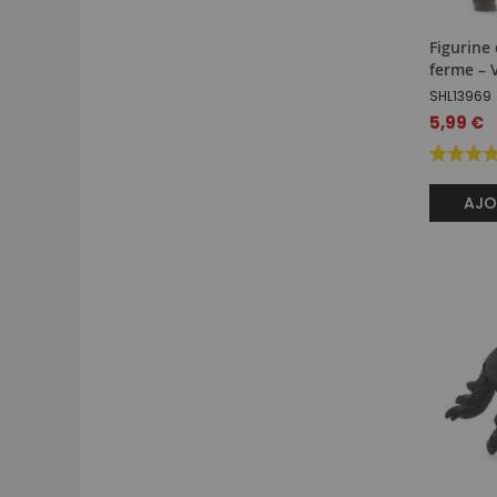
Figurine
ferme – 
SHL13969
5,99 €
AJO