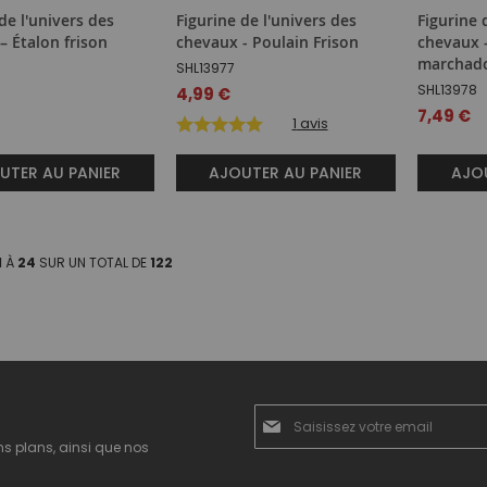
de l'univers des
Figurine de l'univers des
Figurine 
– Étalon frison
chevaux - Poulain Frison
chevaux 
marchad
SHL13977
SHL13978
4,99 €
7,49 €
1
avis
UTER AU PANIER
AJOUTER AU PANIER
AJOU
1
À
24
SUR UN TOTAL DE
122
Inscription
à
ns plans, ainsi que nos
notre
newsletter