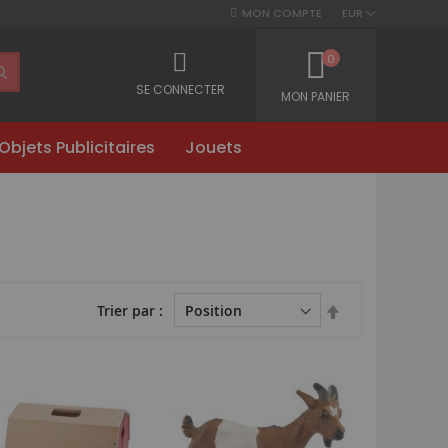
MON COMPTE
EUR
0
SE CONNECTER
MON PANIER
Objets Publicitaires
Jouets
Par
Trier par
ordre
décroissant