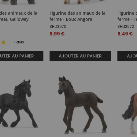
 des animaux de la
Figurine des animaux de la
Figurine 
Veau Galloway
ferme - Bouc Angora
ferme - T
SHL13970
SHL13972
5,99 €
5,49 €
1
avis
UTER AU PANIER
AJOUTER AU PANIER
AJOU