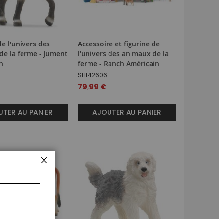
de l'univers des
Accessoire et figurine de
de la ferme - Jument
l'univers des animaux de la
n
ferme - Ranch Américain
SHL42606
79,99 €
TER AU PANIER
AJOUTER AU PANIER
FERMER