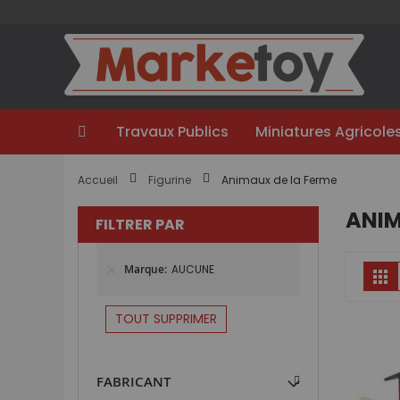
Aller
au
contenu
Travaux Publics
Miniatures Agricole
Accueil
Figurine
Animaux de la Ferme
ANIM
FILTRER PAR
Marque
AUCUNE
Gr
TOUT SUPPRIMER
FABRICANT