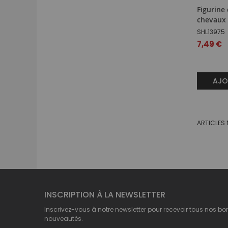
Figurine 
chevaux 
SHL13975
7,49 €
AJO
ARTICLES
INSCRIPTION À LA NEWSLETTER
Inscrivez-vous à notre newsletter pour recevoir tous nos bo
nouveautés.