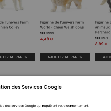
de l'univers Farm
Figurine de l'univers Farm
Figurine 
Chien Colley
World - Chien Welsh Corgi
animaux 
Perchero
SHL13999
SHL13971
4,49 €
8,99 €
UTER AU PANIER
AJOUTER AU PANIER
AJOU
tion des Services Google
ilise des services Google qui requièrent votre consentement.