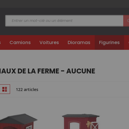
s
Camions
Voitures
Dioramas
Figurines
AUX DE LA FERME - AUCUNE
Afficher
ille
Liste
122 articles
en