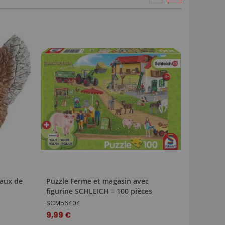
maux de
Puzzle Ferme et magasin avec
Figurine
figurine SCHLEICH – 100 pièces
SHL13966
SCM56404
4,99 €
9,99 €