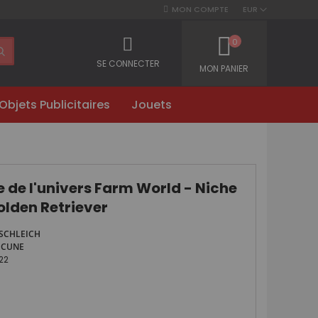
MON COMPTE
EUR
0
SE CONNECTER
MON PANIER
Objets Publicitaires
Jouets
e de l'univers Farm World - Niche
lden Retriever
SCHLEICH
UCUNE
22