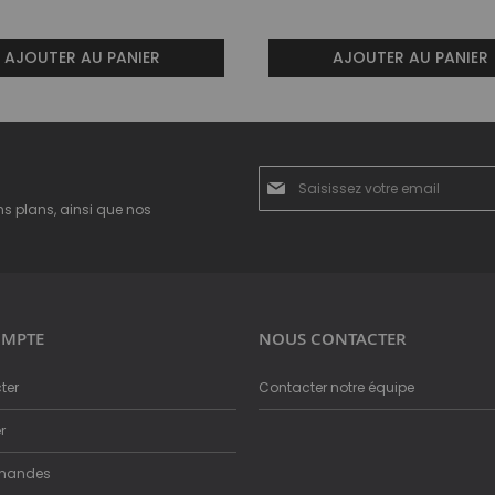
AJOUTER AU PANIER
AJOUTER AU PANIER
Inscription
à
ns plans, ainsi que nos
notre
newsletter
:
MPTE
NOUS CONTACTER
ter
Contacter notre équipe
r
mandes