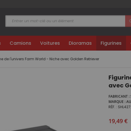
s
Camions
Voitures
Dioramas
Figurines
ne de l'univers Farm World - Niche avec Golden Retriever
Figurin
avec Go
FABRICANT
MARQUE
A
RÉF.
SHL427
19,49 €