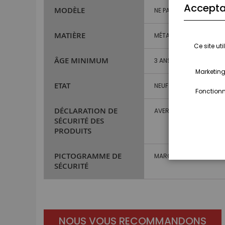
Accepta
MODÈLE
NE PAS RENSEIGNER
MATIÈRE
MÉTAL ET PLASTIQUE
Ce site ut
ÂGE MINIMUM
3 ANS ET PLUS
Marketing,
ETAT
NEUF
Fonctionna
DÉCLARATION DE
AVERTISSEMENT : NE CO
SÉCURITÉ DES
PRODUITS
PICTOGRAMME DE
MARQUAGE CE
SÉCURITÉ
NOUS VOUS RECOMMANDONS