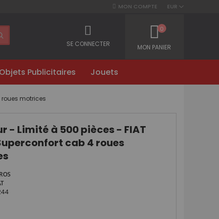
MON COMPTE
EUR
0
SE CONNECTER
MON PANIER
Objets Publicitaires
Jouets
4 roues motrices
r - Limité à 500 pièces - FIAT
uperconfort cab 4 roues
es
ROS
AT
244