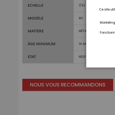
ECHELLE
1/32
Ce site ut
MODÈLE
80
Marketing,
MATIÈRE
MÉTAL ET PLASTIQUE
Fonctionna
ÂGE MINIMUM
14 ANS ET PLUS
ETAT
NEUF
NOUS VOUS RECOMMANDONS