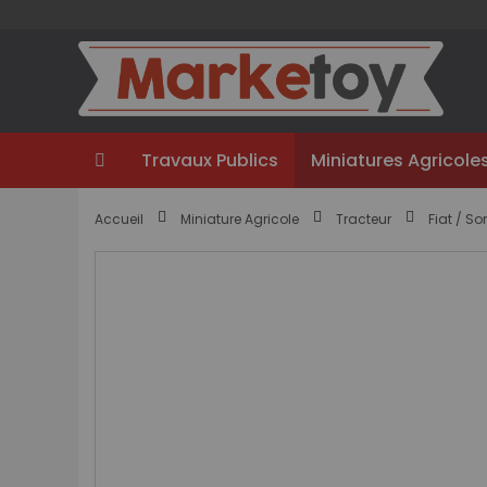
Aller
au
contenu
Travaux Publics
Miniatures Agricole
Accueil
Miniature Agricole
Tracteur
Fiat / S
Passer
à
la
fin
de
la
galerie
d’images