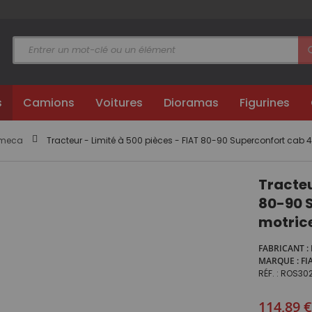
s
Camions
Voitures
Dioramas
Figurines
omeca
Tracteur - Limité à 500 pièces - FIAT 80-90 Superconfort cab 
Tracteu
80-90 S
motric
FABRICANT
MARQUE
FI
RÉF.
ROS30
114,89 €