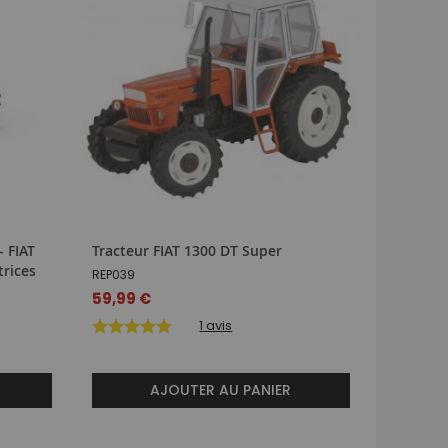
- FIAT
Tracteur FIAT 1300 DT Super
Tracteur
trices
90 DT
REP039
REP116
59,99 €
63,99 
1
avis
AJOUTER AU PANIER