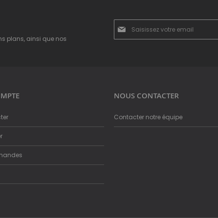
Inscription
à
ns plans, ainsi que nos
notre
newsletter
:
MPTE
NOUS CONTACTER
ter
Contacter notre équipe
r
mandes