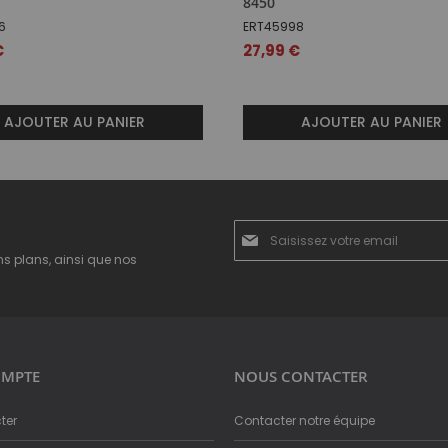
8450
6
ERT45998
€
27,99 €
AJOUTER AU PANIER
AJOUTER AU PANIER
Inscription
à
ns plans, ainsi que nos
notre
newsletter
:
MPTE
NOUS CONTACTER
ter
Contacter notre équipe