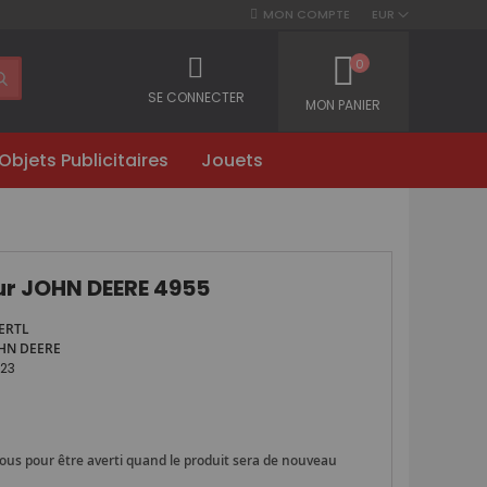
MON COMPTE
EUR
0
SE CONNECTER
MON PANIER
Objets Publicitaires
Jouets
ur JOHN DEERE 4955
ERTL
HN DEERE
23
ous pour être averti quand le produit sera de nouveau