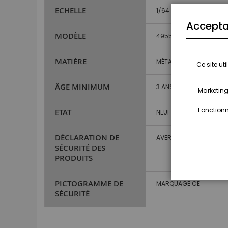
ECHELLE
1/64
Accepta
MODÈLE
4955
MATIÈRE
MÉTAL ET PLASTIQUE
Ce site ut
ÂGE MINIMUM
3 ANS ET PLUS
Marketing,
Fonctionna
ETAT
NEUF
DÉCLARATION DE
AVERTISSEMENT : NE CO
SÉCURITÉ DES
PRODUITS
PICTOGRAMME DE
MARQUAGE CE
SÉCURITÉ