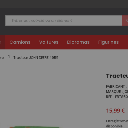
s
Camions
Voitures
Dioramas
Figurines
re
Tracteur JOHN DEERE 4955
Tracte
FABRICANT
MARQUE
JO
RÉF.
ERT850
15,99 €
Enregistrez-v
disponible