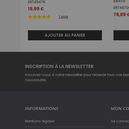
8R410
ERT45478
ERT4570
19,99 €
78,89 
1
avis
AJOUTER AU PANIER
INSCRIPTION À LA NEWSLETTER
Inscrivez-vous à notre newsletter pour recevoir tous nos bo
nouveautés.
INFORMATIONS
MON CO
Mentions légales
Se connec