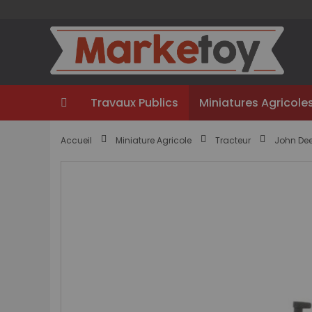
Aller
au
contenu
Travaux Publics
Miniatures Agricole
Accueil
Miniature Agricole
Tracteur
John Dee
Passer
à
la
fin
de
la
galerie
d’images