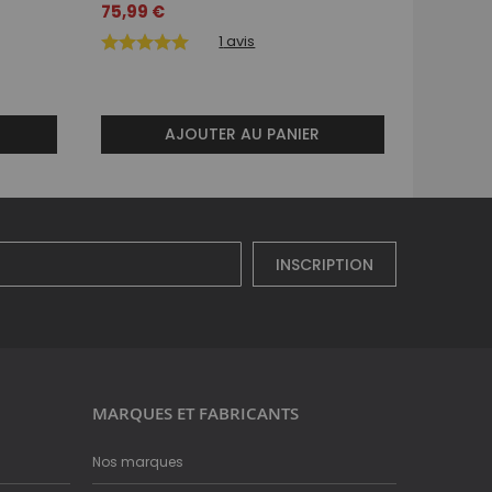
tracteur
75,99 €
ERT4595
1
avis
98,99 
AJOUTER AU PANIER
INSCRIPTION
MARQUES ET FABRICANTS
Nos marques