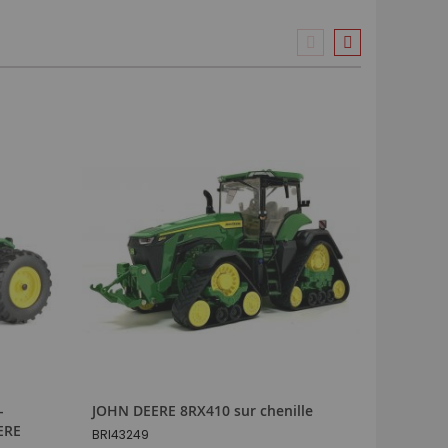
-
JOHN DEERE 8RX410 sur chenille
Set JOH
EERE
1100 av
BRI43249