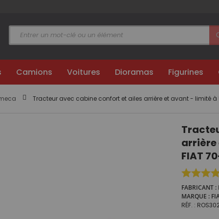
s
Camions
Voitures
Dioramas
Figurines
omeca
Tracteur avec cabine confort et ailes arrière et avant - limité
Tracteu
arrière
FIAT 7
FABRICANT
MARQUE
FI
RÉF.
ROS30