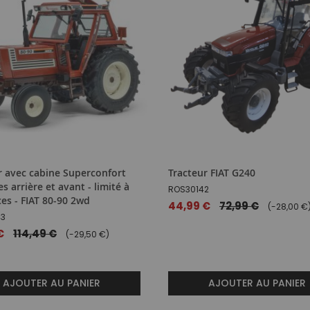
r avec cabine Superconfort
Tracteur FIAT G240
es arrière et avant - limité à
ROS30142
ces - FIAT 80-90 2wd
Prix
44,99 €
72,99 €
(-28,00 €
43
spécial
€
114,49 €
(-29,50 €)
AJOUTER AU PANIER
AJOUTER AU PANIER