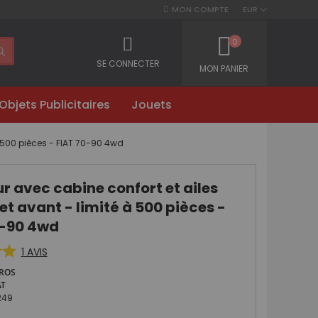
MON COMPTE
EUR
0
SE CONNECTER
MON PANIER
Objets Publicitaires
Jouets
 à 500 pièces - FIAT 70-90 4wd
r avec cabine confort et ailes
 et avant - limité à 500 pièces -
0-90 4wd
1
AVIS
ROS
AT
249