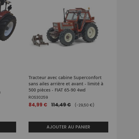
Tracteur avec cabine Superconfort
Tracteur
sans ailes arrière et avant - limité à
sans aile
500 pièces - FIAT 65-90 4wd
500 pièc
)
ROS30259
ROS3025
Prix
84,99 €
114,49 €
Prix
84,99 
(-29,50 €)
spécial
spécial
AJOUTER AU PANIER