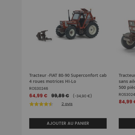
Tracteur -FIAT 80-90 Superconfort cab
Tracteu
4 roues motrices HI-Lo
sans ail
500 piè
ROS30246
ROS302
Prix
64,99 €
99,89 €
(-34,90 €)
spécial
Prix
84,99 
2
avis
spécial
AJOUTER AU PANIER