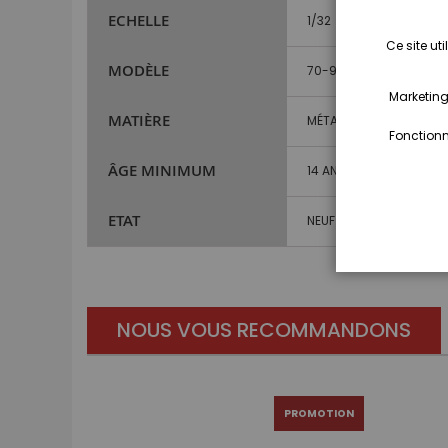
ECHELLE
1/32
Ce site ut
MODÈLE
70-90
Marketing,
MATIÈRE
MÉTAL ET PLASTIQUE
Fonctionna
ÂGE MINIMUM
14 ANS ET PLUS
ETAT
NEUF
NOUS VOUS RECOMMANDONS
PROMOTION