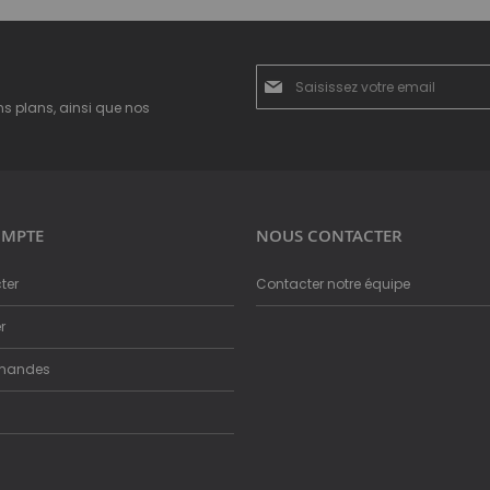
Inscription
à
ns plans, ainsi que nos
notre
newsletter
:
MPTE
NOUS CONTACTER
ter
Contacter notre équipe
r
mandes