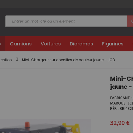
s
Camions
Voitures
Dioramas
Figurines
tention
Mini-Chargeur sur chenilles de couleur jaune - JCB
Mini-Ch
jaune -
FABRICANT
MARQUE
JC
RÉF.
BRI432
32,99 €