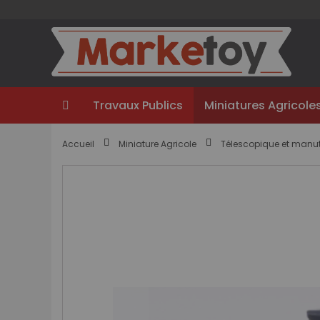
Aller
au
contenu
Travaux Publics
Miniatures Agricole
Accueil
Miniature Agricole
Télescopique et manu
Passer
à
la
fin
de
la
galerie
d’images