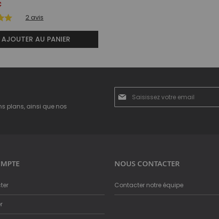
€
2
avis
AJOUTER AU PANIER
Inscription
à
ns plans, ainsi que nos
notre
newsletter
:
MPTE
NOUS CONTACTER
ter
Contacter notre équipe
r