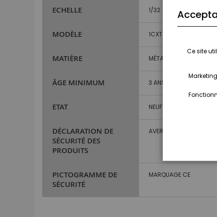
ECHELLE
1/32
Accepta
MODÈLE
1CXT
Ce site ut
MATIÈRE
MÉTAL ET PLASTIQUE
Marketing,
ÂGE MINIMUM
3 ANS ET PLUS
Fonctionna
ETAT
NEUF
DÉCLARATION DE
AVERTISSEMENT : NE CO
SÉCURITÉ DES
PRODUITS
PICTOGRAMME DE
MARQUAGE CE
SÉCURITÉ