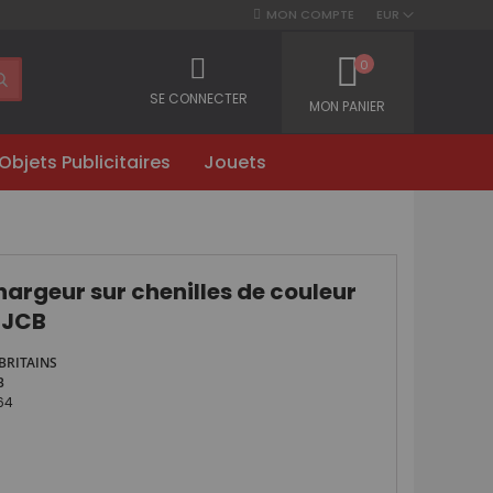
MON COMPTE
EUR
0
SE CONNECTER
MON PANIER
Objets Publicitaires
Jouets
argeur sur chenilles de couleur
 JCB
BRITAINS
B
64