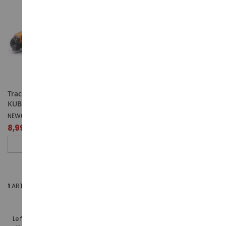
Tracteur avec benne -
KUBOTA M5-111
NEW05685E
8,99 €
ÉPUISÉ
1
ARTICLE
Le fabricant KUBOTA adèpte des micros tracteurs fabriquent