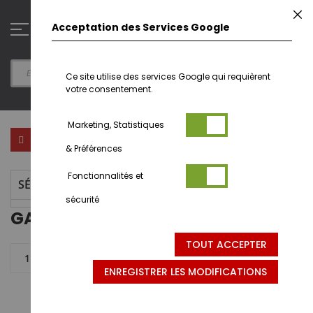
Aller
F
au
0
Acceptation des Services Google
contenu
Ce site utilise des services Google qui requièrent
votre consentement.
Marketing, Statistiques
Par
FILTRER PAR
& Préférences
ord
déc
Fonctionnalités et
SÉLECTION ACTUELLE
sécurité
GARÇON - KUBOTA
TOUT ACCEPTER
1 articles
ENREGISTRER LES MODIFICATIONS