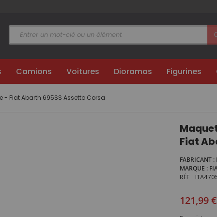
s
Camions
Voitures
Dioramas
Figurines
e - Fiat Abarth 695SS Assetto Corsa
Maquett
Fiat Ab
FABRICANT
MARQUE
FI
RÉF.
ITA470
121,99 €