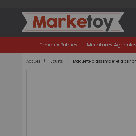
Aller
au
contenu
Travaux Publics
Miniatures Agricole
Accueil
Jouets
Maquette à assembler et à peindr
Passer
à
la
fin
de
la
galerie
d’images