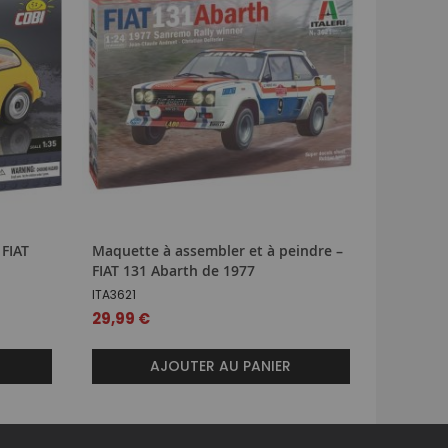
 FIAT
Maquette à assembler et à peindre –
Maquette
FIAT 131 Abarth de 1977
FIAT Mef
ITA3621
ITA4701
29,99 €
174,99 
AJOUTER AU PANIER