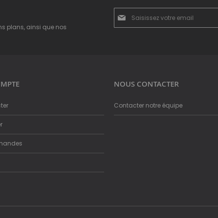
Inscription
à
ns plans, ainsi que nos
notre
newsletter
:
MPTE
NOUS CONTACTER
ter
Contacter notre équipe
r
mandes