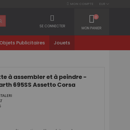
MON COMPTE
EUR
0
SE CONNECTER
MON PANIER
Objets Publicitaires
Jouets
e à assembler et à peindre -
arth 695SS Assetto Corsa
ITALERI
AT
5