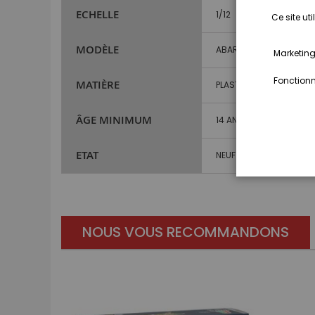
ECHELLE
1/12
Ce site ut
MODÈLE
ABARTH
Marketing,
Fonctionna
MATIÈRE
PLASTIQUE
ÂGE MINIMUM
14 ANS ET PLUS
ETAT
NEUF
NOUS VOUS RECOMMANDONS