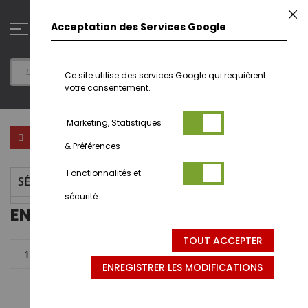
Aller
F
au
0
Acceptation des Services Google
contenu
Ce site utilise des services Google qui requièrent
votre consentement.
Marketing, Statistiques
Par
FILTRER PAR
& Préférences
ord
déc
Fonctionnalités et
SÉLECTION ACTUELLE
sécurité
EN BOIS - SEVI
TOUT ACCEPTER
1 articles
ENREGISTRER LES MODIFICATIONS