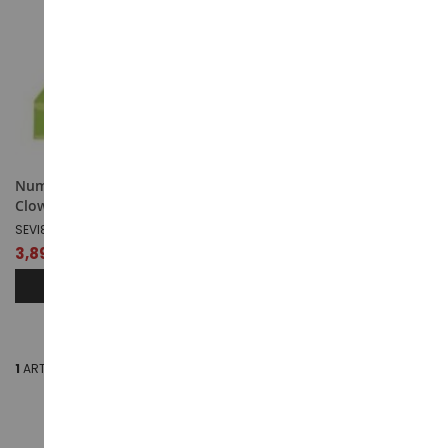
Numéro 4 en forme de
Clown
SEVI82214
3,89 €
AJOUTER AU PANIER
1
ARTICLE