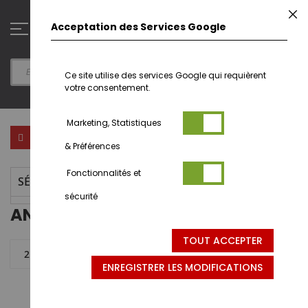
Aller
F
au
0
Acceptation des Services Google
contenu
Ce site utilise des services Google qui requièrent
votre consentement.
Marketing, Statistiques
Par
FILTRER PAR
& Préférences
ord
déc
Fonctionnalités et
SÉLECTION ACTUELLE
sécurité
ANIMAUX DE LA FERME - 1/32
TOUT ACCEPTER
2 articles
ENREGISTRER LES MODIFICATIONS