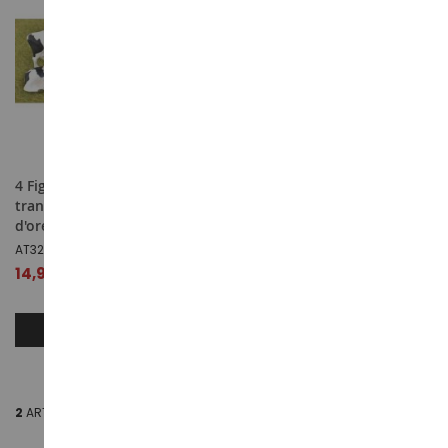
4 Figurines avec
Ensemble de 2 vaches
transpondeur et étiquette
couchées et 4 debouts
d'oreille - Vaches Holstein
HOLSTEIN
AT3200503
KID570009
14,99 €
9,89 €
1
avis
AJOUTER AU PANIER
AJOUTER AU PANIER
2
ARTICLES