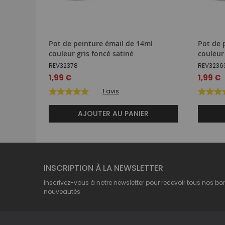
Pot de peinture émail de 14ml
Pot de 
couleur gris foncé satiné
couleur
REV32378
REV3236
1,99 €
1,99 €
1
avis
AJOUTER AU PANIER
INSCRIPTION À LA NEWSLETTER
Inscrivez-vous à notre newsletter pour recevoir tous nos bo
nouveautés.