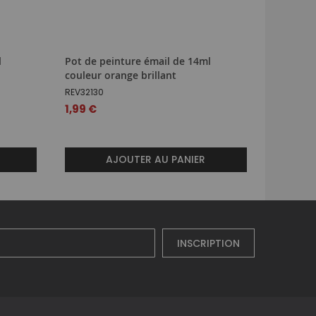
l
Pot de peinture émail de 14ml
Accesoir
couleur orange brillant
REV3965
REV32130
4,99 €
1,99 €
AJOUTER AU PANIER
INSCRIPTION