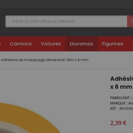
s
Camions
Voitures
Dioramas
Figurines
Adhésive de masquage dimension 10m x 6 mm
Adhési
x 6 mm
FABRICANT
MARQUE
A
RÉF.
REV39
2,39 €