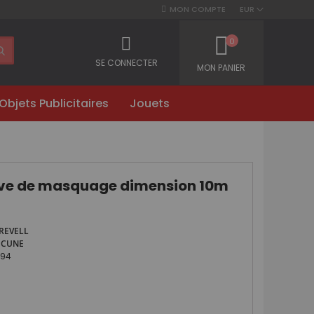
MON COMPTE
EUR
0
SE CONNECTER
MON PANIER
Objets Publicitaires
Jouets
ve de masquage dimension 10m
REVELL
UCUNE
694