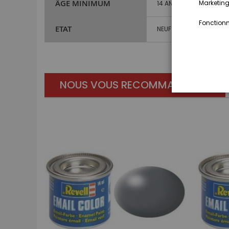
ÂGE MINIMUM
Marketing,
14 ANS ET PLUS
Fonctionna
ETAT
NEUF
NOUS VOUS RECOMMANDONS