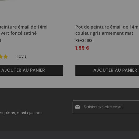
peinture émail de 14ml
Pot de peinture émail de 14m
 vert foncé satiné
couleur gris armement mat
3
REV32183
1,99 €
1
avis
AJOUTER AU PANIER
AJOUTER AU PANIER
Inscription
à
ns plans, ainsi que nos
notre
newsletter
: