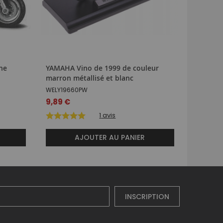
che
YAMAHA Vino de 1999 de couleur
YAMAHA 
marron métallisé et blanc
Racing 
WELY19660PW
NEW5832
9,89 €
18,99 €
1
avis
AJOUTER AU PANIER
INSCRIPTION