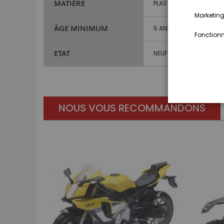
MATIÈRE
PLASTIQUE
Marketing,
ÂGE MINIMUM
5 ANS ET PLUS
Fonctionna
ETAT
NEUF
NOUS VOUS RECOMMANDONS