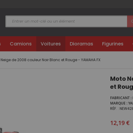
s
Camions
Voitures
Dioramas
Figurines
 Neige de 2008 couleur Noir Blanc et Rouge - YAMAHA FX
Moto Ne
et Rou
FABRICANT
MARQUE
Y
RÉF.
NEW42
12,19 €