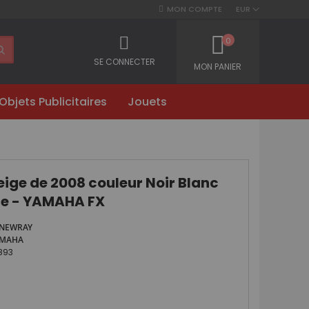
MON COMPTE
EUR
0
SE CONNECTER
MON PANIER
Objets Publicitaires
Jouets
ige de 2008 couleur Noir Blanc
ge - YAMAHA FX
NEWRAY
AMAHA
893