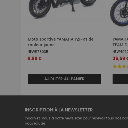
Moto sportive YAMAHA YZF-R1 de
YAMAHA 
couleur jaune
TEAM D
NEW57803B
NEW497
9,99 €
36,69 
AJOUTER AU PANIER
INSCRIPTION À LA NEWSLETTER
Inscrivez-vous à notre newsletter pour recevoir tous nos bo
nouveautés.