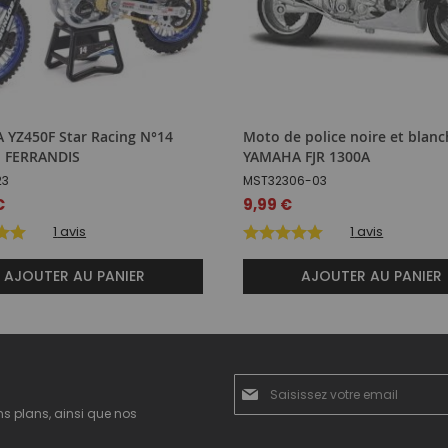
YZ450F Star Racing N°14
Moto de police noire et blan
. FERRANDIS
YAMAHA FJR 1300A
23
MST32306-03
€
9,99 €
1
avis
1
avis
AJOUTER AU PANIER
AJOUTER AU PANIER
Inscription
à
ns plans, ainsi que nos
notre
newsletter