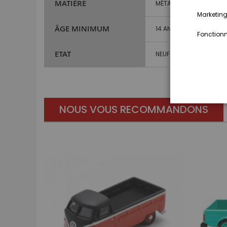
MATIÈRE
MÉTAL ET PLASTIQUE
Marketing,
ÂGE MINIMUM
14 ANS ET PLUS
Fonctionna
ETAT
NEUF
NOUS VOUS RECOMMANDONS