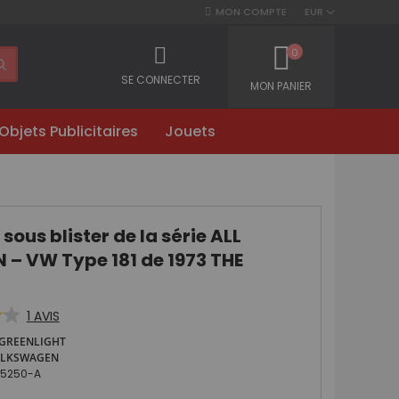
MON COMPTE
EUR
0
SE CONNECTER
MON PANIER
Objets Publicitaires
Jouets
sous blister de la série ALL
 – VW Type 181 de 1973 THE
1
AVIS
GREENLIGHT
OLKSWAGEN
35250-A