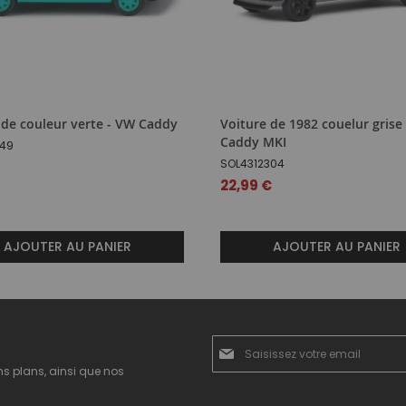
 de couleur verte - VW Caddy
Voiture de 1982 couelur grise
Caddy MKI
49
SOL4312304
22,99 €
AJOUTER AU PANIER
AJOUTER AU PANIER
Inscription
à
ns plans, ainsi que nos
notre
newsletter