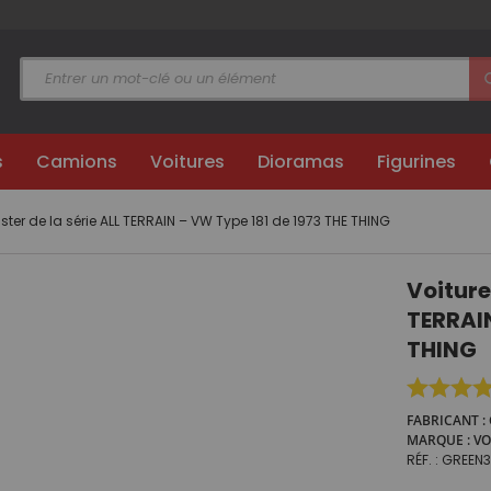
s
Camions
Voitures
Dioramas
Figurines
ister de la série ALL TERRAIN – VW Type 181 de 1973 THE THING
Voiture 
TERRAIN
THING
FABRICANT
MARQUE
V
RÉF.
GREEN