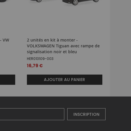
 - VW
2 unités en kit à monter -
Voiture 
VOLKSWAGEN Tiguan avec rampe de
VOLKSWA
signalisation noir et bleu
SCH3763
HER013109-003
58,49 
16,79 €
AJOUTER AU PANIER
INSCRIPTION