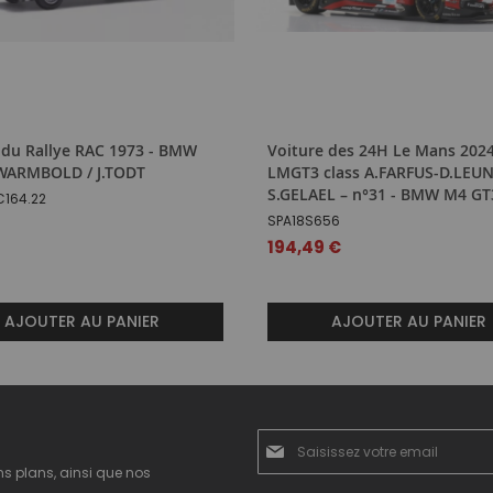
 du Rallye RAC 1973 - BMW
Voiture des 24H Le Mans 202
.WARMBOLD / J.TODT
LMGT3 class A.FARFUS-D.LEU
S.GELAEL – n°31 - BMW M4 GT
C164.22
SPA18S656
€
194,49 €
AJOUTER AU PANIER
AJOUTER AU PANIER
Inscription
à
ns plans, ainsi que nos
notre