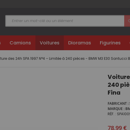
s
Camions
Voitures
Dioramas
Figurines
iture des 24h SPA 1997 N°4 – Limitée à 240 pièces - BMW M3 E30 Santucci
Voiture
240 pi
Fina
FABRICANT
MARQUE
B
RÉF.
SPA100
78,99 €