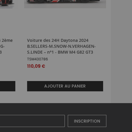
4 2ème
Voiture des 24H Daytona 2024
Voiture 
NG-
B.SELLERS-M.SNOW-N.VERHAGEN-
Jacques
3
S.LINDE – n°1 - BMW M4 G82 GT3
IXOGTM13
TSM430786
50,99 
110,09 €
AJOUTER AU PANIER
INSCRIPTION