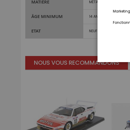
MATIÈRE
MÉTAL ET PLASTIQUE
Marketing,
ÂGE MINIMUM
14 ANS ET PLUS
Fonctionna
ETAT
NEUF
NOUS VOUS RECOMMANDONS