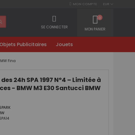
MON COMPTE
EUR
0
SE CONNECTER
MON PANIER
Objets Publicitaires
Jouets
 BMW Fina
 des 24h SPA 1997 N°4 – Limitée à
èces - BMW M3 E30 Santucci BMW
SPARK
MW
SPA14