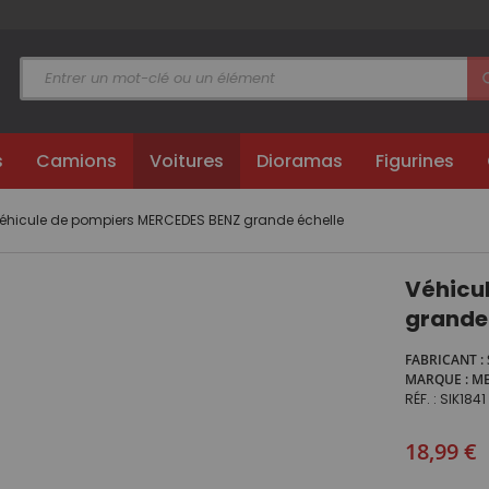
s
Camions
Voitures
Dioramas
Figurines
éhicule de pompiers MERCEDES BENZ grande échelle
Véhicu
grande
FABRICANT
MARQUE
ME
RÉF.
SIK1841
18,99 €