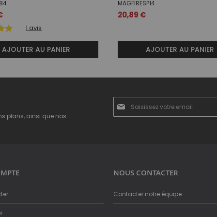
84
MAGFIRESP14
€
20,89 €
1
avis
AJOUTER AU PANIER
AJOUTER AU PANIER
Inscription
à
ns plans, ainsi que nos
notre
newsletter
:
MPTE
NOUS CONTACTER
ter
Contacter notre équipe
r