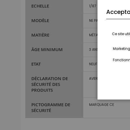
ECHELLE
1/87
Accepta
MODÈLE
NE PAS RENSEIGNER
Ce site ut
MATIÈRE
MÉTAL ET PLASTIQUE
Marketing,
ÂGE MINIMUM
3 ANS ET PLUS
Fonctionna
ETAT
NEUF
DÉCLARATION DE
AVERTISSEMENT : NE CO
SÉCURITÉ DES
PRODUITS
PICTOGRAMME DE
MARQUAGE CE
SÉCURITÉ