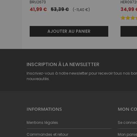
BRU2673
HER0972
Prix
41,99 €
53,39 €
34,99 
(-11,40 €)
spécial
AJOUTER AU PANIER
INSCRIPTION À LA NEWSLETTER
Inscrivez-vous à notre newsletter pour recevoir tous nos bo
nouveautés.
INFORMATIONS
MON CO
Mentions légales
Se connec
Commandes et retour
Mon panie