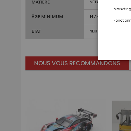
MATIÈRE
MÉTAL ET PLASTIQUE
Marketing,
ÂGE MINIMUM
14 ANS ET PLUS
Fonctionna
ETAT
NEUF
NOUS VOUS RECOMMANDONS