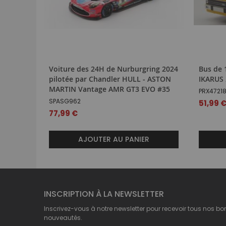
Voiture des 24H de Nurburgring 2024
Bus de 
pilotée par Chandler HULL - ASTON
IKARUS 
MARTIN Vantage AMR GT3 EVO #35
PRX4721
SPASG962
51,99 
77,99 €
AJOUTER AU PANIER
INSCRIPTION À LA NEWSLETTER
Inscrivez-vous à notre newsletter pour recevoir tous nos bo
nouveautés.