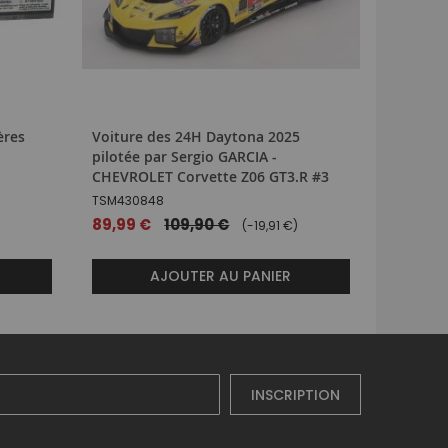
ères
Voiture des 24H Daytona 2025
Voiture 
pilotée par Sergio GARCIA -
- CHEVRO
CHEVROLET Corvette Z06 GT3.R #3
MMX7335
TSM430848
27,99 €
Prix
89,99 €
109,90 €
(-19,91 €)
spécial
AJOUTER AU PANIER
INSCRIPTION