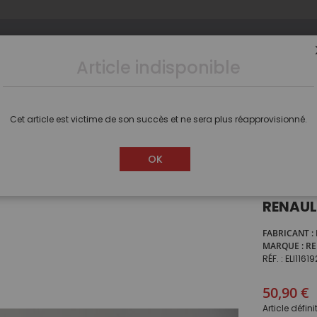
Article indisponible
s
Camions
Voitures
Dioramas
Figurines
Cet article est victime de son succès et ne sera plus réapprovisionné.
éhicule de pompier type VSAV RENAULT Master 3 de 2014 SDIS 21
OK
Véhicu
RENAULT
FABRICANT
MARQUE
RE
RÉF.
ELI11619
50,90 €
Article défin