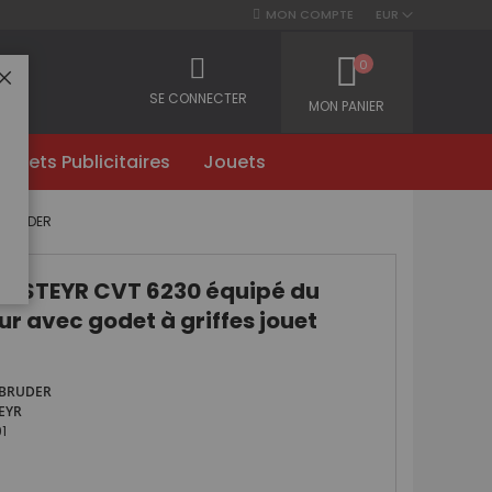
MON COMPTE
EUR
0
FERMER
SE CONNECTER
MON PANIER
Objets Publicitaires
Jouets
t BRUDER
ur STEYR CVT 6230 équipé du
r avec godet à griffes jouet
BRUDER
EYR
1