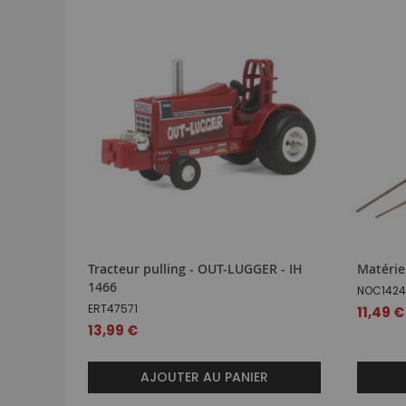
Tracteur pulling - OUT-LUGGER - IH
Matériel
1466
NOC142
ERT47571
11,49 €
13,99 €
AJOUTER AU PANIER