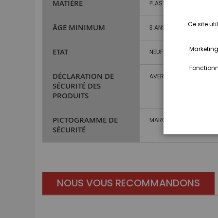
MATIÈRE
PLASTIQUE
Ce site ut
ÂGE MINIMUM
3 ANS ET PLUS
Marketing,
ETAT
NEUF
Fonctionna
DÉCLARATION DE
AVERTISSEMENT : NE CO
SÉCURITÉ DES
PRODUITS
PICTOGRAMME DE
MARQUAGE CE
SÉCURITÉ
NOUS VOUS RECOMMANDONS