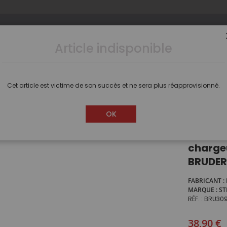
Article indisponible
s
Camions
Voitures
Dioramas
Figurines
Cet article est victime de son succès et ne sera plus réapprovisionné.
Tracteur STEYR CVT 6230 équipé du chargeur avec godet à griffes joue
OK
Tracte
chargeu
BRUDER
FABRICANT
MARQUE
ST
RÉF.
BRU309
38,90 €