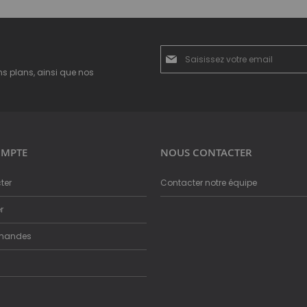
Inscription
à
ns plans, ainsi que nos
notre
newsletter
:
MPTE
NOUS CONTACTER
ter
Contacter notre équipe
r
mandes