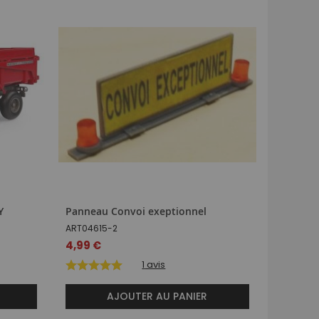
Y
Panneau Convoi exeptionnel
Casquett
couleur 
ART04615-2
JA5308-
4,99 €
23,99 €
1
avis
AJOUTER AU PANIER