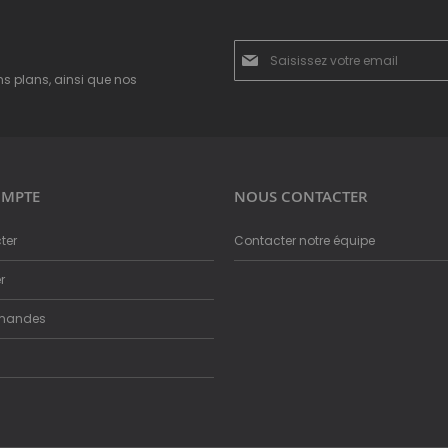
Inscription
à
ns plans, ainsi que nos
notre
newsletter
:
MPTE
NOUS CONTACTER
ter
Contacter notre équipe
r
mandes