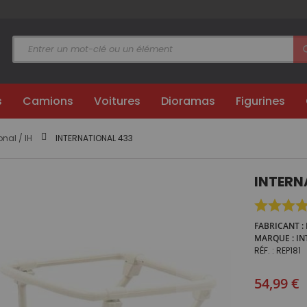
s
Camions
Voitures
Dioramas
Figurines
onal / IH
INTERNATIONAL 433
INTERN
FABRICANT
MARQUE
IN
RÉF.
REP181
54,99 €