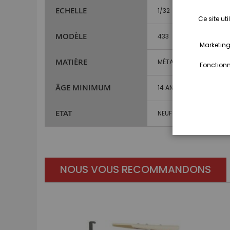
ECHELLE
1/32
Ce site ut
MODÈLE
433
Marketing,
MATIÈRE
MÉTAL ET PLASTIQUE
Fonctionna
ÂGE MINIMUM
14 ANS ET PLUS
ETAT
NEUF
NOUS VOUS RECOMMANDONS