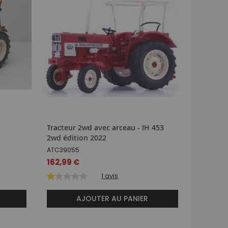
Tracteur 2wd avec arceau - IH 453
Tracteu
2wd édition 2022
jumelage
ATC39055
REP064
162,99 €
64,49 
1
avis
AJOUTER AU PANIER