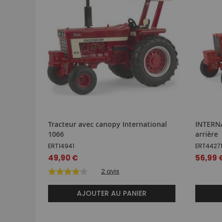
Tracteur avec canopy International
INTERNA
1066
arrière
ERT14941
ERT4427
49,90 €
56,99 
2
avis
AJOUTER AU PANIER