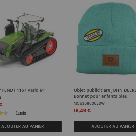
r FENDT 1167 Vario MT
Objet publicitiare JOHN DEERE
Bonnet pour enfants bleu
2
MC53090002SW
 €
16,49 €
1
avis
AJOUTER AU PANIER
AJOUTER AU PANIER