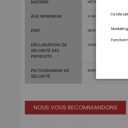
MATIÈRE
MÉTAL ET PLASTIQUE
Ce site ut
ÂGE MINIMUM
3 ANS ET PLUS
Marketing,
ETAT
NEUF
Fonctionna
DÉCLARATION DE
AVERTISSEMENT : NE CO
SÉCURITÉ DES
PRODUITS
PICTOGRAMME DE
MARQUAGE CE
SÉCURITÉ
NOUS VOUS RECOMMANDONS