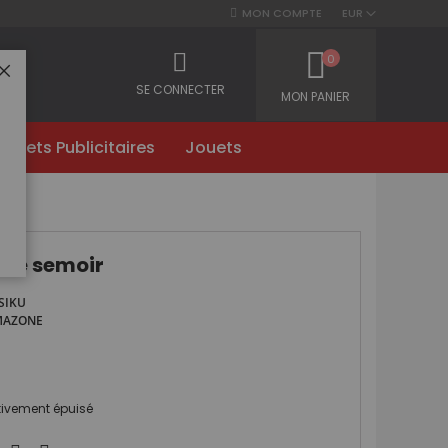
MON COMPTE
EUR
0
FERMER
SE CONNECTER
MON PANIER
Objets Publicitaires
Jouets
rse semoir
SIKU
MAZONE
itivement épuisé