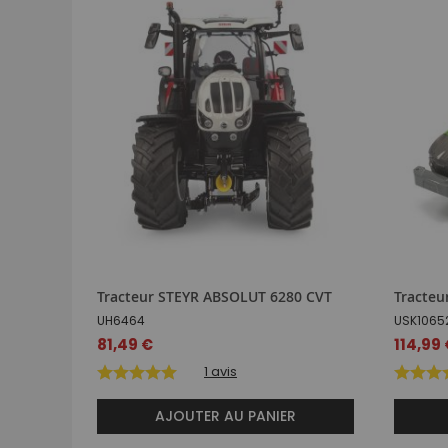
Tracteur STEYR ABSOLUT 6280 CVT
Tracteu
UH6464
USK1065
81,49 €
114,99
1
avis
AJOUTER AU PANIER