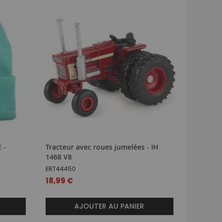
 -
Tracteur avec roues jumelées - IH
Tracteu
1468 V8
ROS30103
ERT44450
38,99 
18,99 €
AJOUTER AU PANIER