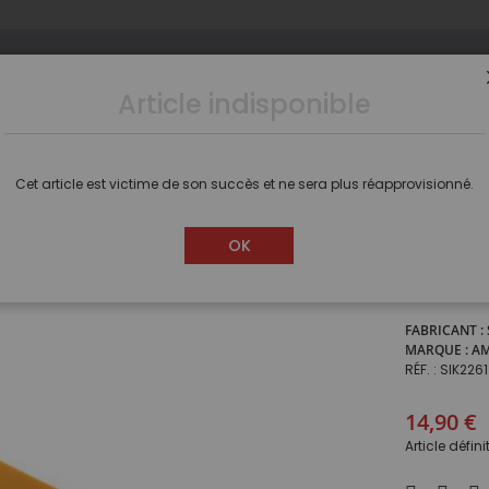
Article indisponible
s
Camions
Voitures
Dioramas
Figurines
Cet article est victime de son succès et ne sera plus réapprovisionné.
oir
Rotoherse semoir
OK
Rotohe
FABRICANT
MARQUE
A
RÉF.
SIK2261
14,90 €
Article défin