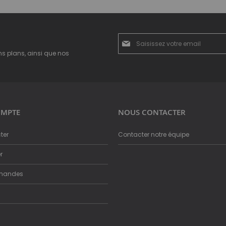
Inscription
à
ns plans, ainsi que nos
notre
newsletter
:
MPTE
NOUS CONTACTER
ter
Contacter notre équipe
r
mandes