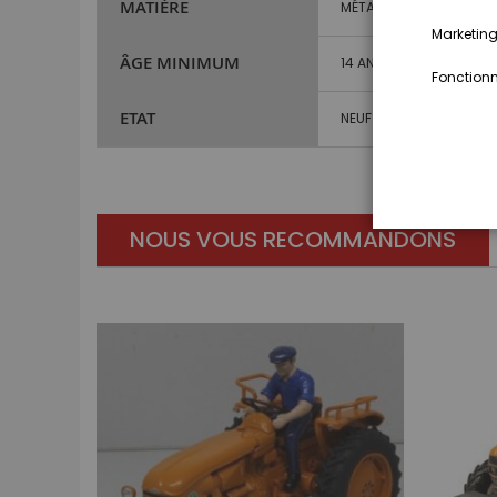
MATIÈRE
MÉTAL ET PLASTIQUE
Marketing,
ÂGE MINIMUM
14 ANS ET PLUS
Fonctionna
ETAT
NEUF
NOUS VOUS RECOMMANDONS