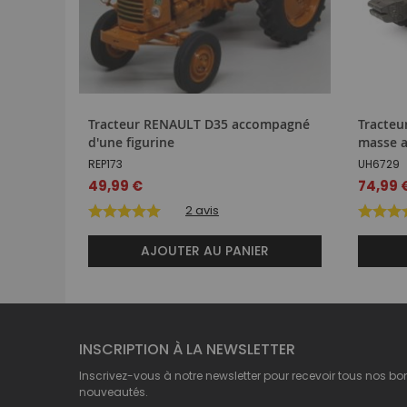
Tracteur RENAULT D35 accompagné
Tracteu
d'une figurine
masse 
REP173
UH6729
49,99 €
Prix
74,99 
spécial
2
avis
AJOUTER AU PANIER
INSCRIPTION À LA NEWSLETTER
Inscrivez-vous à notre newsletter pour recevoir tous nos bo
nouveautés.