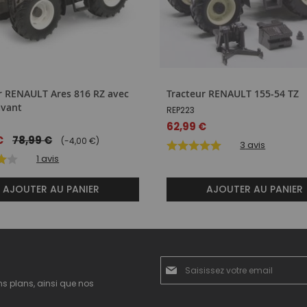
r RENAULT Ares 816 RZ avec
Tracteur RENAULT 155-54 TZ
avant
REP223
62,99 €
€
78,99 €
(-4,00 €)
3
avis
1
avis
AJOUTER AU PANIER
AJOUTER AU PANIER
Inscription
à
ns plans, ainsi que nos
notre
newsletter