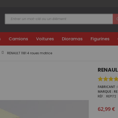
s
Camions
Voitures
Dioramas
Figurines
RENAULT 1181 4 roues motrice
RENAULT
FABRICANT
MARQUE
RE
RÉF.
REP172
62,99 €