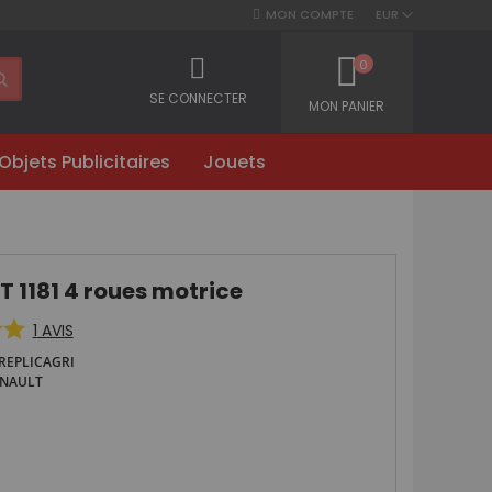
MON COMPTE
EUR
0
SE CONNECTER
MON PANIER
Objets Publicitaires
Jouets
 1181 4 roues motrice
1
AVIS
REPLICAGRI
NAULT