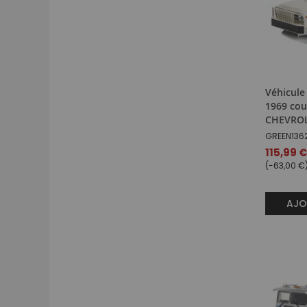
Véhicule
1969 cou
CHEVROL
GREEN136
Prix
115,99 €
spécial
(-63,00 €
AJO