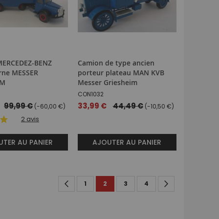
MERCEDEZ-BENZ
Camion de type ancien
erne MESSER
porteur plateau MAN KVB
IM
Messer Griesheim
CON1032
99,99 €
Prix
33,99 €
44,49 €
(-60,00 €)
(-10,50 €)
spécial
2
avis
TER AU PANIER
AJOUTER AU PANIER
Page
Page
Précédent
Page
You're currently reading page
Page
Page
Page
Suivant
1
2
3
4