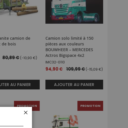
nite camion de
Camion solo limité à 150
 de bois
pièces aux couleurs
BOUWHEER – MERCEDES
Actros Bigspace 4x2
80,89 €
(-10,90 €)
IMC32-0110
Prix
94,90 €
109,99 €
(-15,09 €)
spécial
TER AU PANIER
AJOUTER AU PANIER
PROMOTION
PROMOTION
FERMER