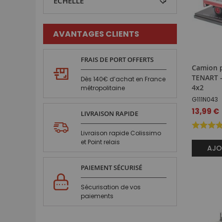
ECHELLE
AVANTAGES CLIENTS
FRAIS DE PORT OFFERTS
Camion p
TENART -
Dès 140€ d’achat en France
4x2
métropolitaine
G111N043
Prix
13,99 €
LIVRAISON RAPIDE
spécial
Livraison rapide Colissimo
et Point relais
AJO
PAIEMENT SÉCURISÉ
Sécurisation de vos
paiements