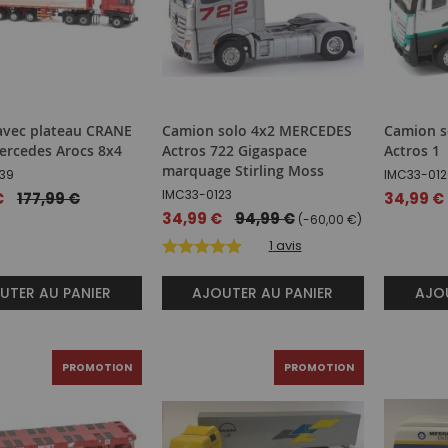
avec plateau CRANE
Camion solo 4x2 MERCEDES
Camion s
ercedes Arocs 8x4
Actros 722 Gigaspace
Actros 1
marquage Stirling Moss
39
IMC33-012
IMC33-0123
€
177,99 €
Prix
34,99 €
spécial
Prix
34,99 €
94,99 €
(-60,00 €)
spécial
1
avis
UTER AU PANIER
AJOUTER AU PANIER
AJOU
PROMOTION
PROMOTION