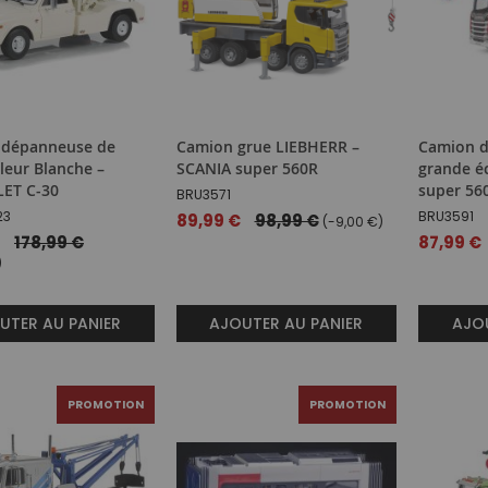
 dépanneuse de
Camion grue LIEBHERR –
Camion d
leur Blanche –
SCANIA super 560R
grande é
ET C-30
super 56
BRU3571
23
BRU3591
Prix
89,99 €
98,99 €
(-9,00 €)
spécial
178,99 €
Prix
87,99 €
spécial
)
UTER AU PANIER
AJOUTER AU PANIER
AJOU
PROMOTION
PROMOTION