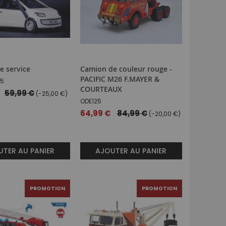
e service
Camion de couleur rouge -
PACIFIC M26 F.MAYER &
85
COURTEAUX
59,99 €
(-25,00 €)
ODE125
Prix
64,99 €
84,99 €
(-20,00 €)
spécial
TER AU PANIER
AJOUTER AU PANIER
PROMOTION
PROMOTION