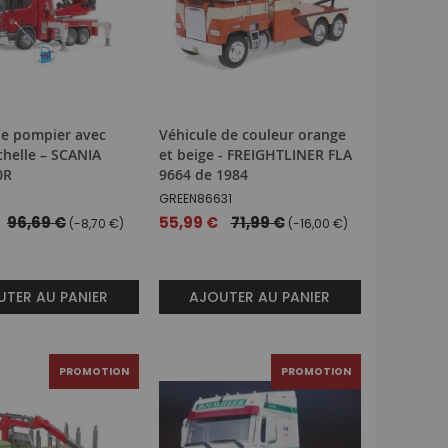
e pompier avec
Véhicule de couleur orange
chelle – SCANIA
et beige - FREIGHTLINER FLA
0R
9664 de 1984
GREEN86631
96,69 €
Prix
55,99 €
71,99 €
(-8,70 €)
(-16,00 €)
spécial
TER AU PANIER
AJOUTER AU PANIER
PROMOTION
PROMOTION