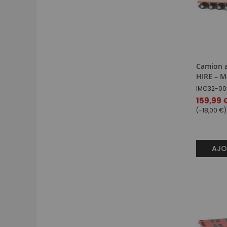
Camion 
HIRE – M
IMC32-00
Prix
159,99 
spécial
(-18,00 €)
AJO