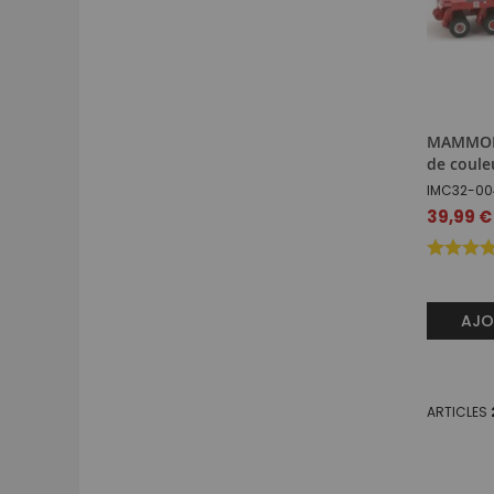
MAMMOET
de coule
IMC32-00
Prix
39,99 €
spécial
AJO
ARTICLES