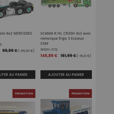
olo 6x2 MERCEDES
SCANIA R HL CR20H 4x2 avec
remorque frigo 3 Essieux
STAF
0
WSI01-2712
99,99 €
(-65,00 €)
Prix
145,89 €
161,99 €
(-16,10 €)
spécial
TER AU PANIER
AJOUTER AU PANIER
PROMOTION
PROMOTION