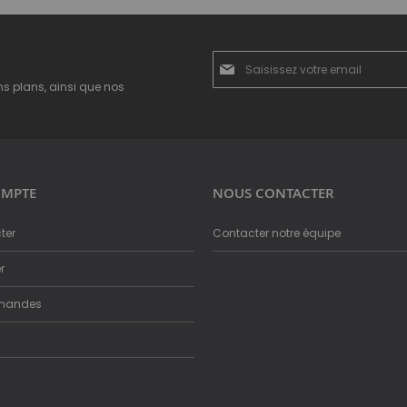
Inscription
à
ns plans, ainsi que nos
notre
newsletter
:
MPTE
NOUS CONTACTER
ter
Contacter notre équipe
r
mandes