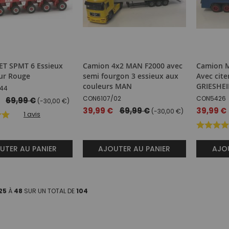
 SPMT 6 Essieux
Camion 4x2 MAN F2000 avec
Camion 
ur Rouge
semi fourgon 3 essieux aux
Avec cit
couleurs MAN
GRIESHE
44
CON6107/02
CON5426
69,99 €
(-30,00 €)
Prix
39,99 €
69,99 €
Prix
39,99 €
(-30,00 €)
1
avis
spécial
spécial
UTER AU PANIER
AJOUTER AU PANIER
AJOU
25
À
48
SUR UN TOTAL DE
104