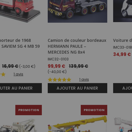
orteur de 1968
Camion de couleur bordeaux
Voiture d
 SAVIEM SG 4 MB 59
HERMANN PAULE –
IMC33-01
MERCEDES NG 8x4
Prix
34,99 €
IMC32-0103
spécial
16,99 €
Prix
99,99 €
139,99 €
(-3,00 €)
spécial
(-40,00 €)
1
avis
1
avis
UTER AU PANIER
AJOUTER AU PANIER
AJOU
PROMOTION
PROMOTION