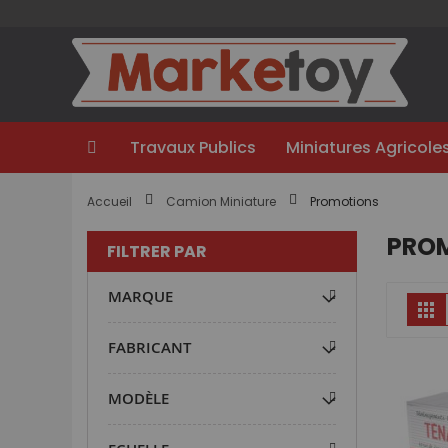
Aller
au
contenu
Travaux Publics
Miniatures Agricole
Accueil
Camion Miniature
Promotions
PRO
FILTRER PAR
MARQUE
Gr
FABRICANT
MODÈLE