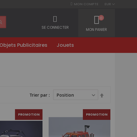
MON COMPTE
EUR
0
SE CONNECTER
MON PANIER
Objets Publicitaires
Jouets
Par
Trier par
ordre
décroissant
PROMOTION
PROMOTION