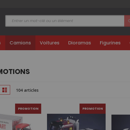
s
Camions
Voitures
Dioramas
Figurines
MOTIONS
Afficher
ille
Liste
104 articles
en
PROMOTION
PROMOTION