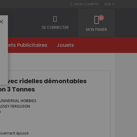
MON COMPTE
EUR
0
FERMER
SE CONNECTER
MON PANIER
Objets Publicitaires
Jouets
nes
 avec ridelles démontables
on 3 Tonnes
UNIVERSAL HOBBIES
SSEY FERGUSON
0
itivement épuisé