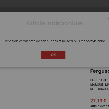
Article indisponible
s
Camions
Voitures
Dioramas
Figurines
Cet article est victime de son succès et ne sera plus réapprovisionné.
teau
Plateau
Plateau avec ridelles démontables Ferguson 3 Ton
OK
Plateau
Fergus
FABRICANT
MARQUE
MA
RÉF.
UH409
27,19 €
Article défin