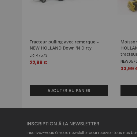
Tracteur pulling avec remorque –
Moisso
NEW HOLLAND Down 'N Dirty
HOLLAN
tracteu
ERT47573
NEW057
22,99 €
33,99 
AJOUTER AU PANIER
INSCRIPTION À LA NEWSLETTER
Inscrivez-vous à notre newsletter pour recevoir tous nos bo