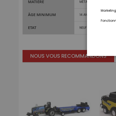
MATIÈRE
MÉTAL ET PLASTIQUE
Marketing,
ÂGE MINIMUM
14 ANS ET PLUS
Fonctionna
ETAT
NEUF
NOUS VOUS RECOMMANDONS