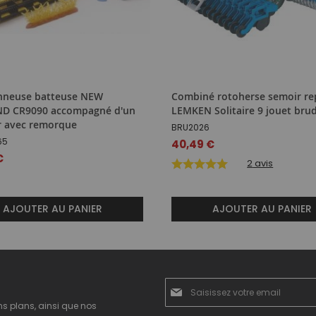
nneuse batteuse NEW
Combiné rotoherse semoir rep
D CR9090 accompagné d'un
LEMKEN Solitaire 9 jouet bru
r avec remorque
BRU2026
65
40,49 €
€
2
avis
AJOUTER AU PANIER
AJOUTER AU PANIER
Inscription
à
ns plans, ainsi que nos
notre