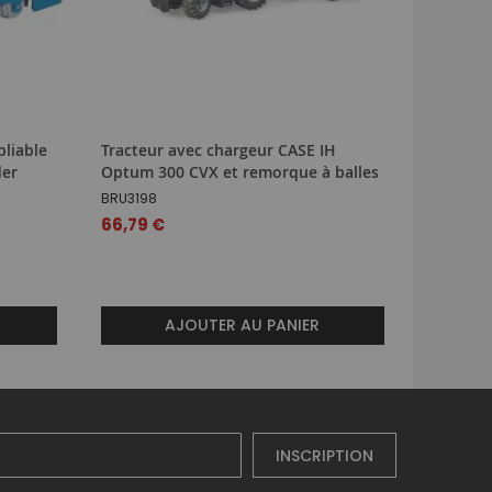
liable
Tracteur avec chargeur CASE IH
Porte cl
der
Optum 300 CVX et remorque à balles
Tracteur
gris
BRU3198
UH5873
66,79 €
8,49 €
AJOUTER AU PANIER
INSCRIPTION