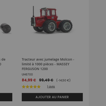
s de
Tracteur avec jumelage Molcon -
Tracteur
0
limité à 1000 pièces - MASSEY
FERGUS
FERGUSON 1200
UH6701
UH6700
64,99 
Prix
84,99 €
99,49 €
(-14,50 €)
spécial
1
avis
AJOUTER AU PANIER