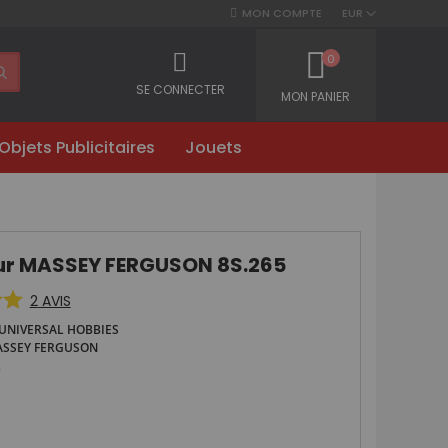
MON COMPTE
EUR
0
SE CONNECTER
MON PANIER
Objets Publicitaires
Jouets
ur MASSEY FERGUSON 8S.265
2
AVIS
UNIVERSAL HOBBIES
SSEY FERGUSON
2