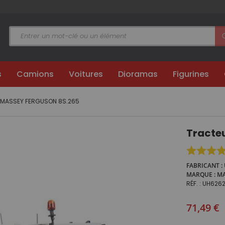
s
Camions
Voitures
Dioramas
Figurines
r MASSEY FERGUSON 8S.265
Tracte
FABRICANT
MARQUE
MA
RÉF.
UH626
71,49 €