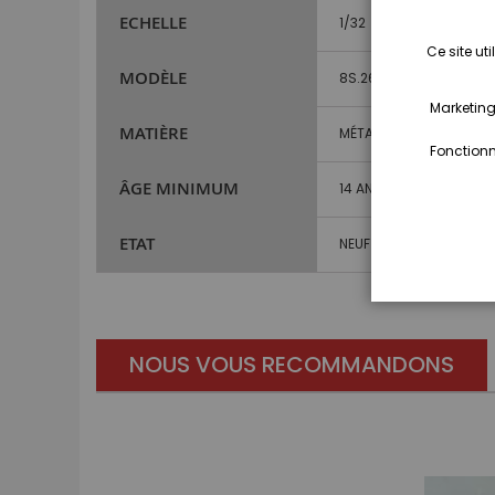
ECHELLE
1/32
Ce site ut
MODÈLE
8S.265
Marketing,
MATIÈRE
MÉTAL ET PLASTIQUE
Fonctionna
ÂGE MINIMUM
14 ANS ET PLUS
ETAT
NEUF
NOUS VOUS RECOMMANDONS