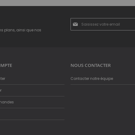
Inscription
à
ns plans, ainsi que nos
notre
newsletter
:
MPTE
NOUS CONTACTER
ter
Contacter notre équipe
r
mandes