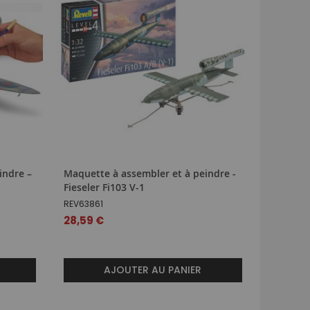
indre –
Maquette à assembler et à peindre -
Maquette
Fieseler Fi103 V-1
Eurofigh
REV63861
REV0382
28,59 €
31,69 €
AJOUTER AU PANIER