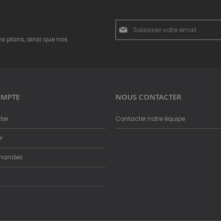
Inscription
à
ns plans, ainsi que nos
notre
newsletter
:
MPTE
NOUS CONTACTER
ter
Contacter notre équipe
r
mandes