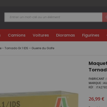
s
Camions
Voitures
Dioramas
Figurines
 - Tornado Gr.1 IDS – Guerre du Golfe
Maquett
Tornado
FABRICANT
MARQUE
A
RÉF.
ITA278
26,99 €