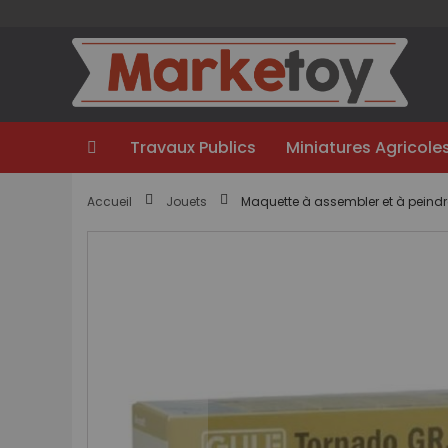
Aller
au
contenu
Travaux Publics
Miniatures Agricole
Accueil
Jouets
Maquette à assembler et à peindre
Passer
à
la
fin
de
la
galerie
d’images