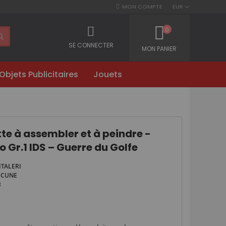
MON COMPTE
EUR
0
SE CONNECTER
MON PANIER
Objets Publicitaires
Jouets
e à assembler et à peindre -
 Gr.1 IDS – Guerre du Golfe
ITALERI
UCUNE
3