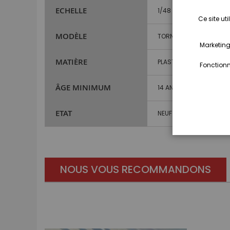
ECHELLE
1/48
Ce site ut
MODÈLE
TORNADO
Marketing,
MATIÈRE
PLASTIQUE
Fonctionna
ÂGE MINIMUM
14 ANS ET PLUS
ETAT
NEUF
NOUS VOUS RECOMMANDONS