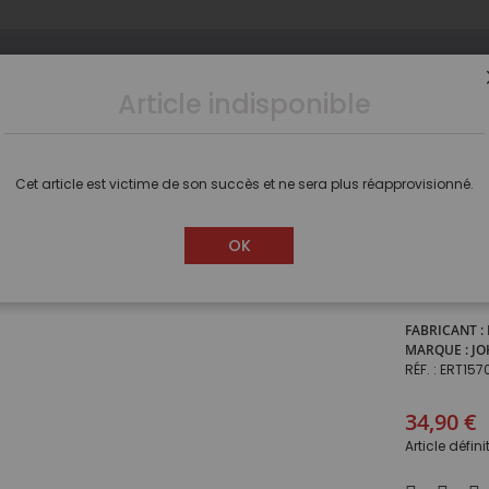
Article indisponible
s
Camions
Voitures
Dioramas
Figurines
Cet article est victime de son succès et ne sera plus réapprovisionné.
400D dumper articulé
OK
JOHN D
FABRICANT
MARQUE
JO
RÉF.
ERT157
34,90 €
Article défin