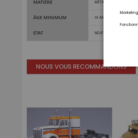
MATIÈRE
MÉTAL ET PLASTIQUE
Marketing,
ÂGE MINIMUM
14 ANS ET PLUS
Fonctionna
ETAT
NEUF
NOUS VOUS RECOMMANDONS