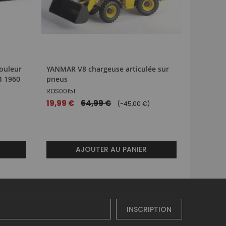
ouleur
YANMAR V8 chargeuse articulée sur
Camion 
4 1960
pneus
semi por
compact
ROS00151
DCM8560
Prix
19,99 €
64,99 €
(-45,00 €)
spécial
132,99 
AJOUTER AU PANIER
INSCRIPTION