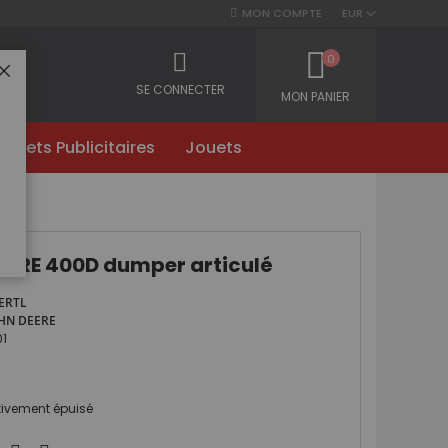
MON COMPTE
EUR
0
FERMER
SE CONNECTER
MON PANIER
Objets Publicitaires
Jouets
EERE 400D dumper articulé
ERTL
HN DEERE
01
itivement épuisé