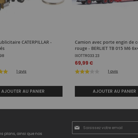
ublicitaire CATERPILLAR -
Camion avec porte engin de c
lés
rouge - BERLIET TB 015 M6 6x
98
IXOTTR033.23
69,99 €
1
avis
1
avis
AJOUTER AU PANIER
AJOUTER AU PANIER
Inscription
à
ns plans, ainsi que nos
notre