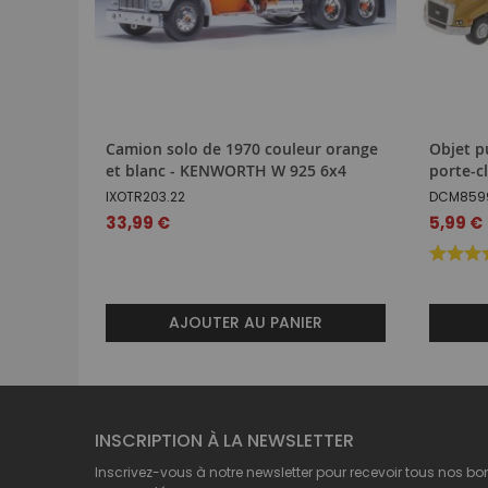
Camion solo de 1970 couleur orange
Objet p
et blanc - KENWORTH W 925 6x4
porte-c
IXOTR203.22
DCM859
33,99 €
5,99 €
AJOUTER AU PANIER
INSCRIPTION À LA NEWSLETTER
Inscrivez-vous à notre newsletter pour recevoir tous nos bo