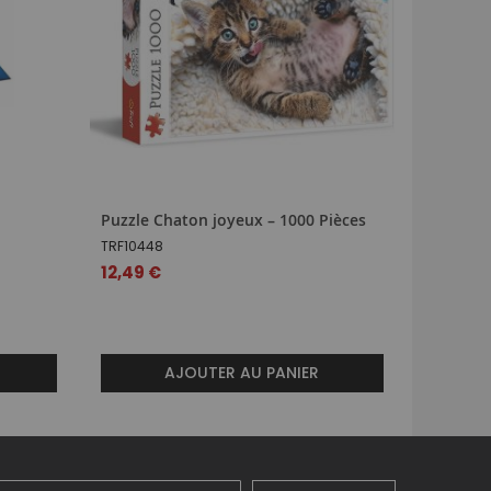
Puzzle Chaton joyeux – 1000 Pièces
Puzzle d
Milkshak
TRF10448
WIN0037
12,49 €
18,89 €
AJOUTER AU PANIER