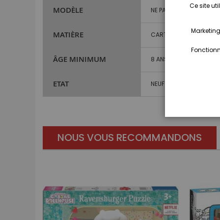
Ce site ut
MODÈLE
NE PAS RENSEIGNER
Marketing,
MATIÈRE
CARTON
Fonctionna
ÂGE MINIMUM
8 ANS ET PLUS
ETAT
NEUF
NOUS VOUS RECOMMANDONS