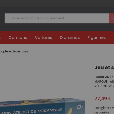
s
Camions
Voitures
Dioramas
Figurines
icoptère de secours
Jeu et 
FABRICANT
MARQUE
A
RÉF.
CLE525
27,49 €
Enregistrez-v
disponible