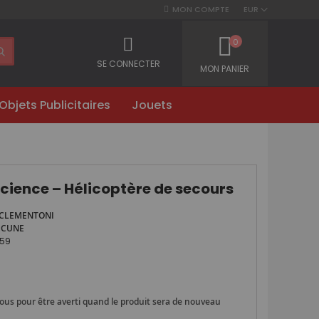
MON COMPTE
EUR
0
SE CONNECTER
MON PANIER
Objets Publicitaires
Jouets
science – Hélicoptère de secours
CLEMENTONI
UCUNE
59
ous pour être averti quand le produit sera de nouveau