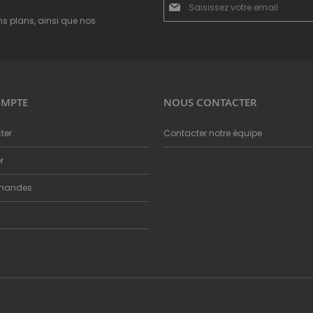
à
ns plans, ainsi que nos
notre
newsletter
:
MPTE
NOUS CONTACTER
ter
Contacter notre équipe
r
mandes