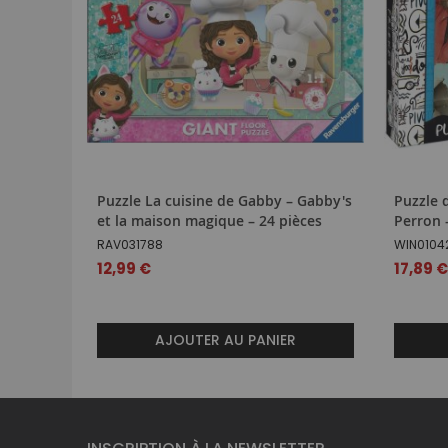
Puzzle La cuisine de Gabby – Gabby's
Puzzle d
et la maison magique – 24 pièces
Perron 
RAV031788
WIN0104
12,99 €
17,89 
AJOUTER AU PANIER