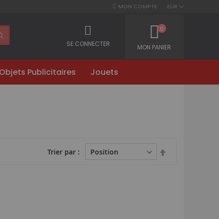
MON COMPTE
EUR
0
SE CONNECTER
MON PANIER
Objets Publicitaires
Jouets
Par
Trier par
ordre
décroissant