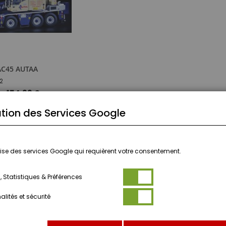
C45 AUTAA
2
154,99 €
)
tion des Services Google
UTER AU PANIER
ilise des services Google qui requièrent votre consentement.
 Statistiques & Préférences
lités et sécurité