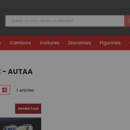
s
Camions
Voitures
Dioramas
Figurines
 - AUTAA
Afficher
ille
Liste
1 articles
en
PROMOTION