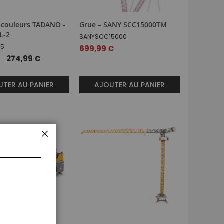
 couleurs TADANO -
Grue – SANY SCC15000TM
L-2
SANYSCC15000
35
699,99 €
274,99 €
TER AU PANIER
AJOUTER AU PANIER
FERMER