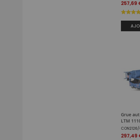
257,69 
AJO
Grue au
LTM 111
CON2126/
297,49 