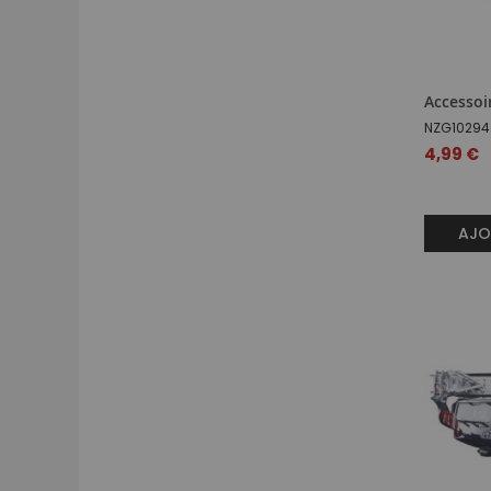
Accessoi
NZG10294
Prix
4,99 €
spécial
AJO