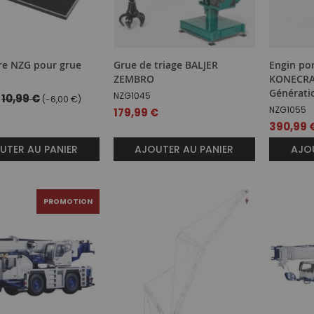
re NZG pour grue
Grue de triage BALJER
Engin por
ZEMBRO
KONECRAN
Générati
NZG1045
10,99 €
(-6,00 €)
NZG1055
179,99 €
390,99 
UTER AU PANIER
AJOUTER AU PANIER
AJOU
PROMOTION