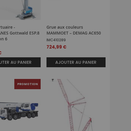
tuaire -
Grue aux couleurs
ES Gottwald ESP.8
MAMMOET – DEMAG AC650
on 6
IMC410289
724,99 €
€
TER AU PANIER
AJOUTER AU PANIER
PROMOTION