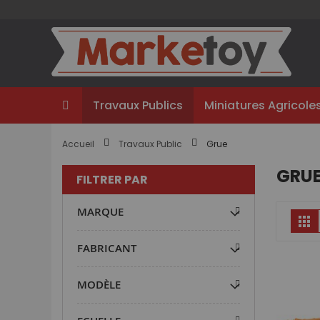
Aller
au
contenu
Travaux Publics
Miniatures Agricole
Accueil
Travaux Public
Grue
GRU
FILTRER PAR
MARQUE
Gr
FABRICANT
MODÈLE