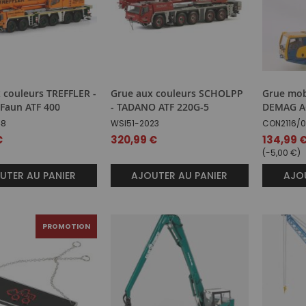
 couleurs TREFFLER -
Grue aux couleurs SCHOLPP
Grue mob
Faun ATF 400
- TADANO ATF 220G-5
DEMAG A
48
WSI51-2023
CON2116/0
€
320,99 €
Prix
134,99 
spécial
(-5,00 €)
UTER AU PANIER
AJOUTER AU PANIER
AJOU
PROMOTION