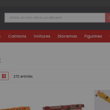
s
Camions
Voitures
Dioramas
Figurines
E
Afficher
ille
Liste
272 articles
en