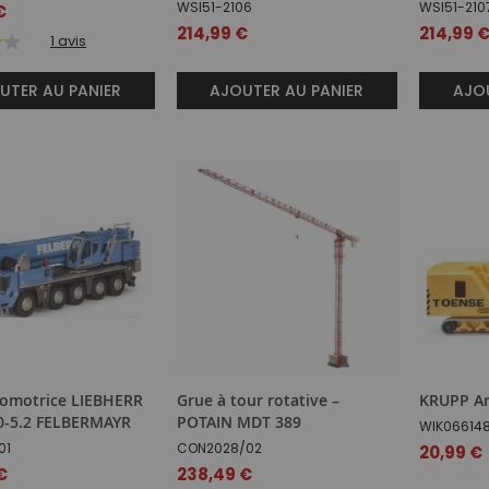
WSI51-2106
WSI51-210
€
214,99 €
214,99 
1
avis
UTER AU PANIER
AJOUTER AU PANIER
AJOU
tomotrice LIEBHERR
Grue à tour rotative –
KRUPP Ar
0-5.2 FELBERMAYR
POTAIN MDT 389
WIK06614
01
CON2028/02
20,99 €
€
238,49 €