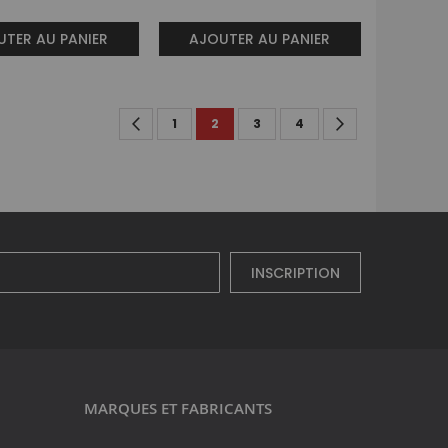
TER AU PANIER
AJOUTER AU PANIER
Page
Page
Précédent
Page
You're currently reading page
Page
Page
Page
Suivant
1
2
3
4
INSCRIPTION
MARQUES ET FABRICANTS