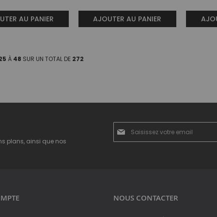
UTER AU PANIER
AJOUTER AU PANIER
AJOU
25
À
48
SUR UN TOTAL DE
272
Inscription
à
ns plans, ainsi que nos
notre
newsletter
:
MPTE
NOUS CONTACTER