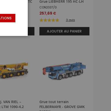
ile – LIEBHERR LTC
Grue LIEBHERR 195 HC-LH
CON2037/0
1
257,69 €
ATIONS
€
3
avis
TER AU PANIER
AJOUTER AU PANIER
J. VAN RIEL –
Grue tout terrain
 LTM 1090-4.2
FELBERMAYR - GROVE GMK