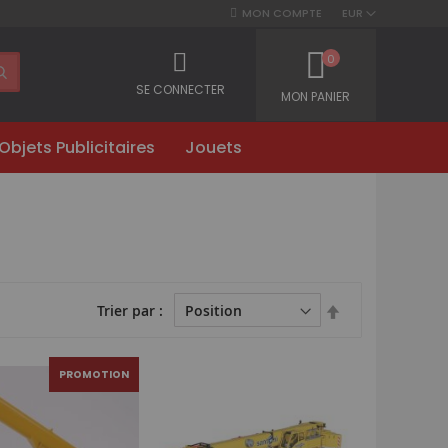
MON COMPTE
EUR
0
SE CONNECTER
MON PANIER
Objets Publicitaires
Jouets
Par
Trier par
ordre
décroissant
PROMOTION