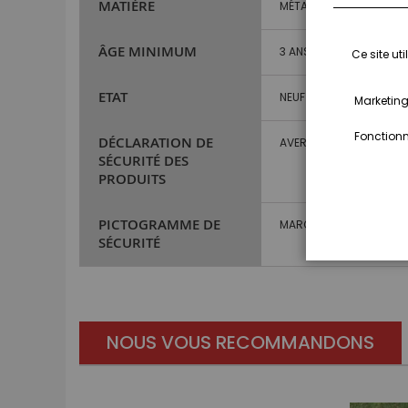
MATIÈRE
MÉTAL
ÂGE MINIMUM
3 ANS ET PLUS
Ce site ut
ETAT
NEUF
Marketing,
Fonctionna
DÉCLARATION DE
AVERTISSEMENT : NE CO
SÉCURITÉ DES
PRODUITS
PICTOGRAMME DE
MARQUAGE CE
SÉCURITÉ
NOUS VOUS RECOMMANDONS