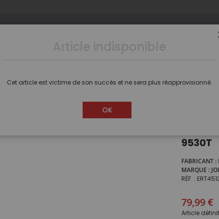
Article indisponible
s
Camions
Voitures
Dioramas
Figurines
Cet article est victime de son succès et ne sera plus réapprovisionné.
re
Tracteur FARM SHOW 2009 - JOHN DEERE 9530T
OK
Tracte
9530T
FABRICANT
MARQUE
JO
RÉF.
ERT451
79,99 €
Article défin