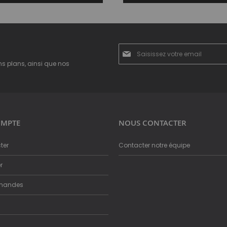
Inscription
à
ns plans, ainsi que nos
notre
newsletter
:
MPTE
NOUS CONTACTER
ter
Contacter notre équipe
r
mandes