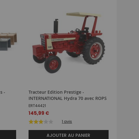
s -
Tracteur Edition Prestige -
Casquett
INTERNATIONAL Hydra 70 avec ROPS
arrière e
INTERN
ERT44421
PIH83
145,99 €
29,99 €
1
avis
AJOUTER AU PANIER