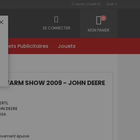
MON COMPTE
EUR
0
FERMER
SE CONNECTER
MON PANIER
Objets Publicitaires
Jouets
ur FARM SHOW 2009 - JOHN DEERE
ERTL
HN DEERE
39A
itivement épuisé