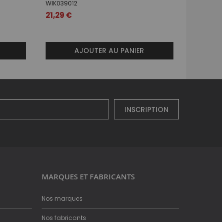
WIK039012
BRU2682
21,29 €
Prix
42,99 
spécial
AJOUTER AU PANIER
INSCRIPTION
MARQUES ET FABRICANTS
Nos marques
Nos fabricants