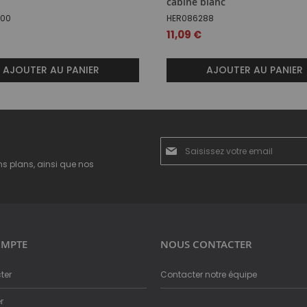
cabine blanc
400
HER086288
11,09 €
AJOUTER AU PANIER
AJOUTER AU PANIER
Inscription
à
ns plans, ainsi que nos
notre
newsletter
:
MPTE
NOUS CONTACTER
ter
Contacter notre équipe
r