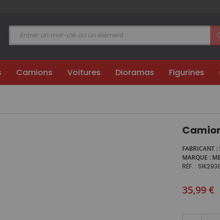
s
Camions
Voitures
Dioramas
Figurines
Camion
FABRICANT
MARQUE
ME
RÉF.
SIK293
35,99 €