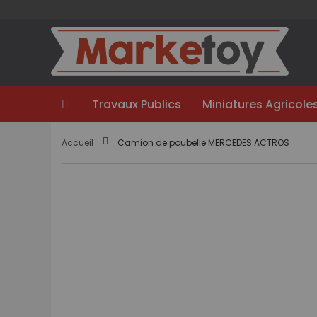
Aller
au
contenu
Travaux Publics
Miniatures Agricole
Accueil
Camion de poubelle MERCEDES ACTROS
Passer
à
la
fin
de
la
galerie
d’images