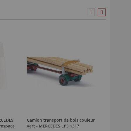
ERCEDES
Camion transport de bois couleur
Camion 
amspace
vert - MERCEDES LPS 1317
sprinter