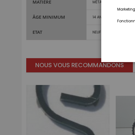
MATIÈRE
MÉTAL ET PLASTIQUE
Marketing,
ÂGE MINIMUM
14 ANS ET PLUS
Fonctionna
ETAT
NEUF
NOUS VOUS RECOMMANDONS