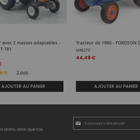
r avec 2 masses adaptables -
Tracteur de 1960 - FORDSON 
T 781
UH6270
44,49 €
€
2
avis
AJOUTER AU PANIER
AJOUTER AU PANIER
Inscription
à
ns plans, ainsi que nos
notre
newsletter