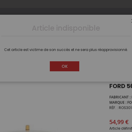
Article indisponible
s
Camions
Voitures
Dioramas
Figurines
Cet article est victime de son succès et ne sera plus réapprovisionné.
Tracteur série limitée à 1000 pièces - FORD 5640 SLE 2wd HIGHWAY
OK
Tracteu
FORD 5
FABRICANT
MARQUE
FO
RÉF.
ROS301
54,99 €
Article défin