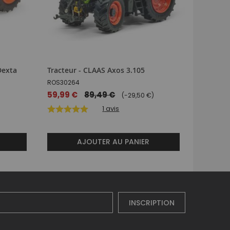
Dexta
Tracteur - CLAAS Axos 3.105
Tracteu
junior
ROS30264
SCH7318
Prix
59,99 €
89,49 €
(-29,50 €)
spécial
38,89 
1
avis
AJOUTER AU PANIER
INSCRIPTION