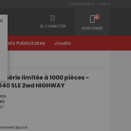
MON COMPTE
EUR
0
FERMER
SE CONNECTER
MON PANIER
Objets Publicitaires
Jouets
r série limitée à 1000 pièces -
640 SLE 2wd HIGHWAY
ROS
RD
27
itivement épuisé