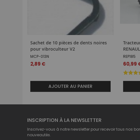
Sachet de 10 pièces de dents noires
Tracteu
pour vibroculteur V2
RENAUL
MCP-013N
REP185
2,89 €
60,99 
AJOUTER AU PANIER
INSCRIPTION À LA NEWSLETTER
Inscrivez-vous à notre newsletter pour recevoir tous nos bo
nouveautés.