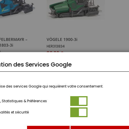
 FELBERMAYR –
VÖGELE 1900-3i
1803-3i
HER313834
4
50,99 €
tion des Services Google
2
avis
UTER AU PANIER
ÉPUISÉ
ilise des services Google qui requièrent votre consentement.
S
 Statistiques & Préférences
lités et sécurité