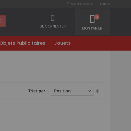
MON COMPTE
EUR
0
SE CONNECTER
MON PANIER
Objets Publicitaires
Jouets
Par
Trier par
ordre
décroissant