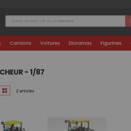
s
Camions
Voitures
Dioramas
Figurines
SCHEUR - 1/87
Afficher
ille
Liste
2 articles
en