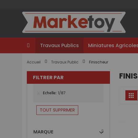
Aller
au
contenu
Travaux Publics
Miniatures Agricole
Accueil
Travaux Public
Finischeur
FINI
FILTRER PAR
Echelle
1/87
Gr
TOUT SUPPRIMER
MARQUE