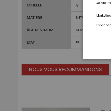
Ce site ut
ECHELLE
1/50
Marketing,
MATIÈRE
MÉTAL ET PLASTIQUE
Fonctionna
ÂGE MINIMUM
14 ANS ET PLUS
ETAT
NEUF
NOUS VOUS RECOMMANDONS