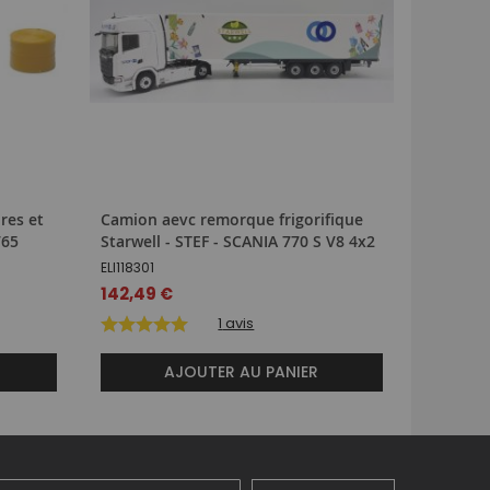
res et
Camion aevc remorque frigorifique
CATERPI
V65
Starwell - STEF - SCANIA 770 S V8 4x2
accompa
ELI118301
DCM850
142,49 €
115,89 
1
avis
AJOUTER AU PANIER