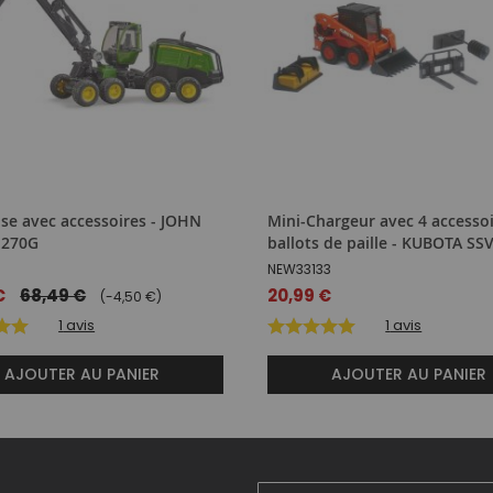
se avec accessoires - JOHN
Mini-Chargeur avec 4 accessoi
1270G
ballots de paille - KUBOTA SS
NEW33133
€
68,49 €
20,99 €
(-4,50 €)
1
avis
1
avis
AJOUTER AU PANIER
AJOUTER AU PANIER
Inscription