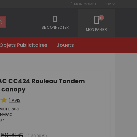
MON COMPTE
EUR
0
SE CONNECTER
MON PANIER
Objets Publicitaires
Jouets
C CC424 Rouleau Tandem
n canopy
1
AVIS
MOTORART
NAPAC
87
59,99 €
(-30,00 €)