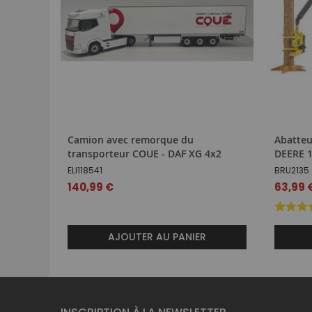
Camion avec remorque du
Abatteu
transporteur COUE - DAF XG 4x2
DEERE 
ELI118541
BRU2135
140,99 €
Prix
63,99 
spécial
AJOUTER AU PANIER