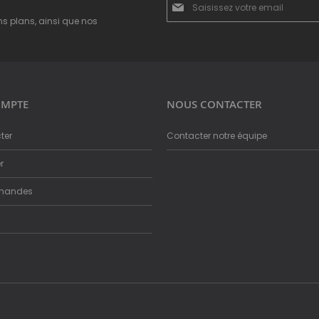
à
ns plans, ainsi que nos
notre
newsletter
:
MPTE
NOUS CONTACTER
ter
Contacter notre équipe
r
mandes