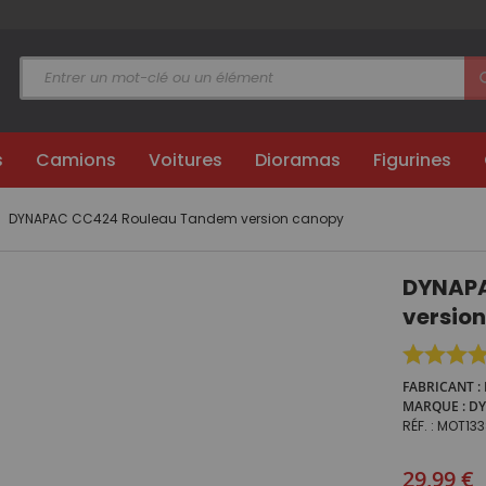
s
Camions
Voitures
Dioramas
Figurines
DYNAPAC CC424 Rouleau Tandem version canopy
DYNAPA
versio
FABRICANT
MARQUE
DY
RÉF.
MOT133
Prix
29,99 €