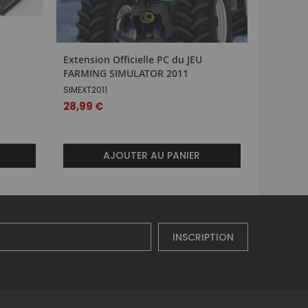
Extension Officielle PC du JEU
Tracteur
FARMING SIMULATOR 2011
G182508
SIMEXT2011
Prix
12,99 €
spécial
28,99 €
AJOUTER AU PANIER
INSCRIPTION