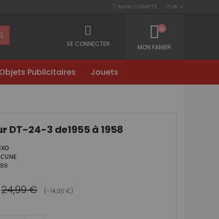
MON COMPTE
EUR
0
SE CONNECTER
MON PANIER
Objets Publicitaires
Jouets
r DT-24-3 de1955 à 1958
IXO
UCUNE
089
24,99 €
(-14,00 €)