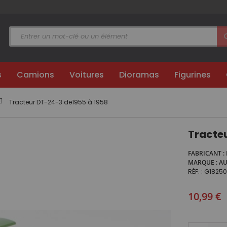
s
Camions
Voitures
Dioramas
Figurines
Tracteur DT-24-3 de1955 à 1958
Tracteu
FABRICANT
MARQUE
A
RÉF.
G1825
Prix
10,99 €
spécial