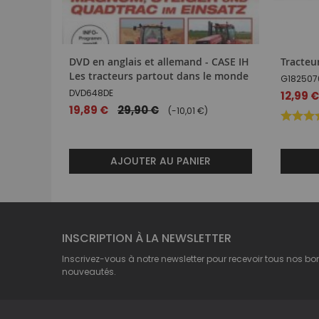
DVD en anglais et allemand - CASE IH
Tracteu
Les tracteurs partout dans le monde
G182507
DVD648DE
Prix
12,99 
spécial
Prix
19,89 €
29,90 €
(-10,01 €)
spécial
AJOUTER AU PANIER
INSCRIPTION À LA NEWSLETTER
Inscrivez-vous à notre newsletter pour recevoir tous nos bo
nouveautés.