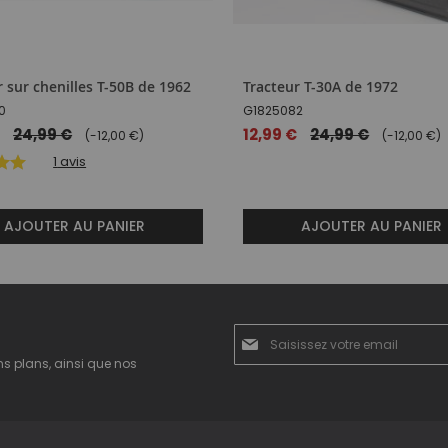
r sur chenilles T-50B de 1962
Tracteur T-30A de 1972
0
G1825082
€
24,99 €
Prix
12,99 €
24,99 €
(-12,00 €)
(-12,00 €)
spécial
1
avis
AJOUTER AU PANIER
AJOUTER AU PANIER
Inscription
à
ns plans, ainsi que nos
notre
newsletter
: