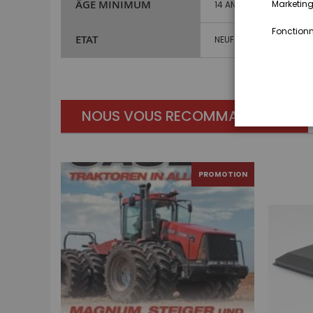
ÂGE MINIMUM
Marketing,
14 ANS ET PLUS
Fonctionna
ETAT
NEUF
NOUS VOUS RECOMMANDONS
PROMOTION