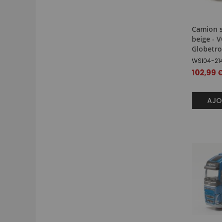
Camion s
beige - 
Globetro
WSI04-21
102,99 
AJO