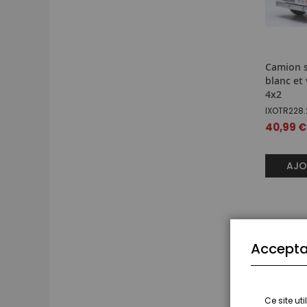
Camion s
blanc et
4x2
IXOTR228.
40,99 €
AJO
Accepta
Ce site ut