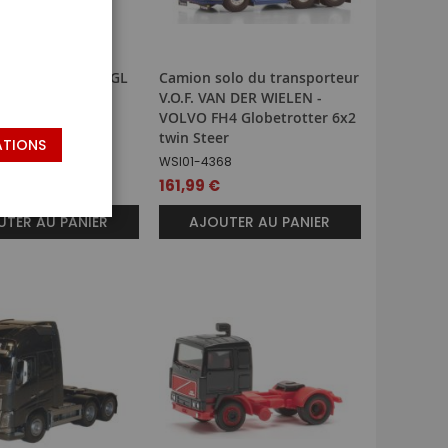
olo – VOLVO FH GL
Camion solo du transporteur
V.O.F. VAN DER WIELEN -
VOLVO FH4 Globetrotter 6x2
5
twin Steer
ATIONS
WSI01-4368
161,99 €
TER AU PANIER
AJOUTER AU PANIER