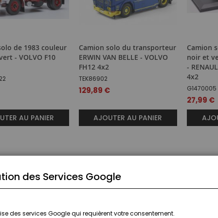
olo de 1983 couleur
Camion solo du transporteur
Camion s
 vert - VOLVO F10
ERWIN VAN BELLE - VOLVO
noir et 
FH12 4x2
- RENAU
4x2
22
TEK86902
G1470005
129,89 €
27,99 €
UTER AU PANIER
AJOUTER AU PANIER
AJOU
tion des Services Google
ilise des services Google qui requièrent votre consentement.