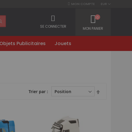
MON COMPTE
EUR
0
SE CONNECTER
MON PANIER
Objets Publicitaires
Jouets
Par
Trier par
ordre
décroissant