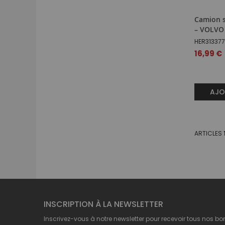
Camion s
– VOLVO 
HER31337
16,99 €
AJO
ARTICLES
INSCRIPTION À LA NEWSLETTER
Inscrivez-vous à notre newsletter pour recevoir tous nos bo