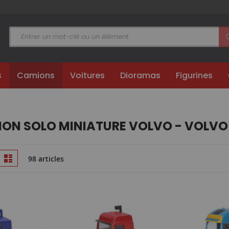
s
Camions
Voitures
Dioramas
Figurines
ON SOLO MINIATURE VOLVO - VOLVO
Afficher
ille
Liste
98 articles
en