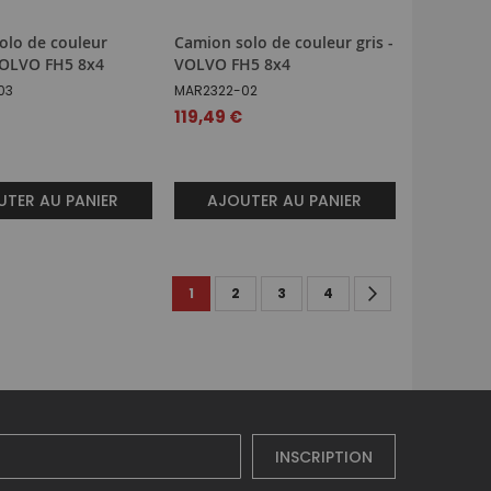
olo de couleur
Camion solo de couleur gris -
VOLVO FH5 8x4
VOLVO FH5 8x4
03
MAR2322-02
119,49 €
TER AU PANIER
AJOUTER AU PANIER
Page
You're currently reading page
Page
Page
Page
Page
Suivant
1
2
3
4
INSCRIPTION