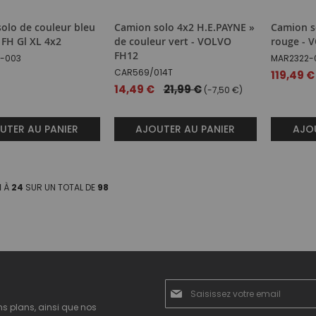
olo de couleur bleu
Camion solo 4x2 H.E.PAYNE »
Camion s
FH Gl XL 4x2
de couleur vert - VOLVO
rouge - 
FH12
7-003
MAR2322-
CAR569/014T
119,49 €
Prix
14,49 €
21,99 €
(-7,50 €)
spécial
UTER AU PANIER
AJOUTER AU PANIER
AJOU
1
À
24
SUR UN TOTAL DE
98
Inscription
à
ns plans, ainsi que nos
notre