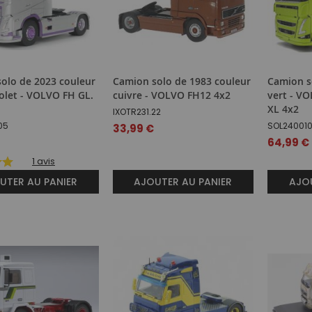
olo de 2023 couleur
Camion solo de 1983 couleur
Camion s
iolet - VOLVO FH GL.
cuivre - VOLVO FH12 4x2
vert - V
XL 4x2
IXOTR231.22
05
SOL24001
33,99 €
64,99 €
1
avis
UTER AU PANIER
AJOUTER AU PANIER
AJOU