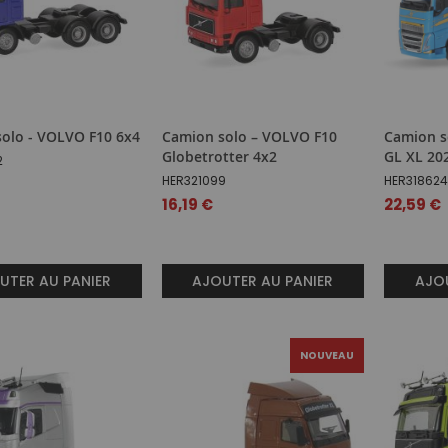
olo - VOLVO F10 6x4
Camion solo – VOLVO F10
Camion s
Globetrotter 4x2
GL XL 20
2
HER321099
HER31862
16,19 €
22,59 €
UTER AU PANIER
AJOUTER AU PANIER
AJOU
NOUVEAU