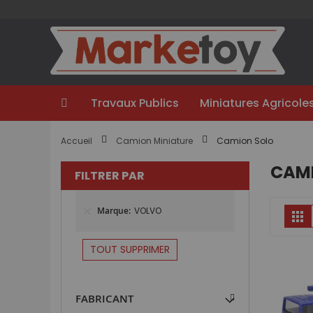
Aller
au
contenu
Travaux Publics
Miniatures Agricole
Accueil
Camion Miniature
Camion Solo
CAMI
FILTRER PAR
Marque
VOLVO
Gr
TOUT SUPPRIMER
FABRICANT