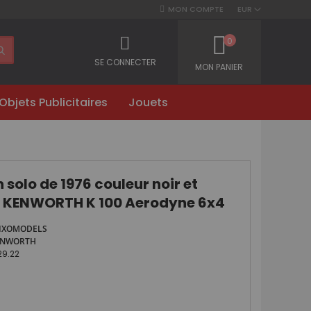
MON COMPTE
EUR
0
SE CONNECTER
MON PANIER
Objets Publicitaires
Jouets
solo de 1976 couleur noir et
- KENWORTH K 100 Aerodyne 6x4
IXOMODELS
ENWORTH
29.22