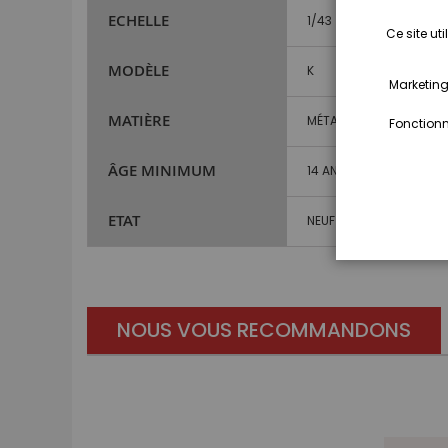
ECHELLE
1/43
Ce site ut
MODÈLE
K
Marketing,
MATIÈRE
MÉTAL ET PLASTIQUE
Fonctionna
ÂGE MINIMUM
14 ANS ET PLUS
ETAT
NEUF
NOUS VOUS RECOMMANDONS