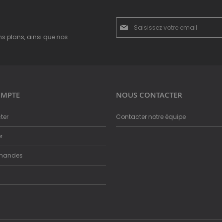
Inscription
à
ns plans, ainsi que nos
notre
newsletter
:
MPTE
NOUS CONTACTER
ter
Contacter notre équipe
r
mandes