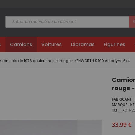
s
Camions
Voitures
Dioramas
Figurines
ion solo de 1976 couleur noir et rouge - KENWORTH K 100 Aerodyne 6x4
Camion 
rouge 
FABRICANT
MARQUE
K
RÉF.
IXOTR2
33,99 €