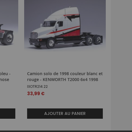
bleu -
Camion solo de 1998 couleur blanc et
Camion d
lnose
rouge - KENWORTH T2000 6x4 1998
KENWOR
IXOTR214.22
IXOTR154.
33,99 €
33,99 €
AJOUTER AU PANIER