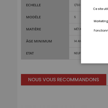
ECHELLE
1/50
Ce site ut
MODÈLE
S
Marketing,
MATIÈRE
MÉTAL ET PLASTIQUE
Fonctionna
ÂGE MINIMUM
14 ANS ET PLUS
ETAT
NEUF
NOUS VOUS RECOMMANDONS