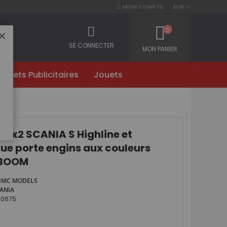
MON COMPTE
EUR
0
FERMER
SE CONNECTER
MON PANIER
Objets Publicitaires
Jouets
OOM
6x2 SCANIA S Highline et
e porte engins aux couleurs
BOOM
IMC MODELS
ANIA
30675