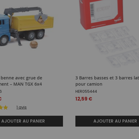
benne avec grue de
3 Barres basses et 3 barres la
ment – MAN TGX 6x4
pour camion
6
HER055444
€
12,59 €
1
avis
AJOUTER AU PANIER
AJOUTER AU PANIER