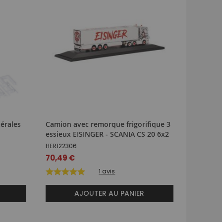
térales
Camion avec remorque frigorifique 3
Camion 
essieux EISINGER - SCANIA CS 20 6x2
CHEVROL
rouge
HER122306
MAGRANC
70,49 €
20,99 €
1
avis
AJOUTER AU PANIER