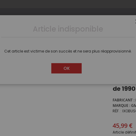
Article indisponible
s
Camions
Voitures
Dioramas
Figurines
Cet article est victime de son succès et ne sera plus réapprovisionné.
Autocar américain scolaire GMC 6000 de 1990
OK
Autoca
de 1990
FABRICANT
MARQUE
G
RÉF.
IXOBUS
45,99 €
Article défin