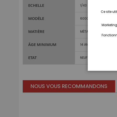
ECHELLE
1/43
Ce site ut
MODÈLE
6000
Marketing,
MATIÈRE
MÉTAL ET PLASTIQUE
Fonctionna
ÂGE MINIMUM
14 ANS ET PLUS
ETAT
NEUF
NOUS VOUS RECOMMANDONS