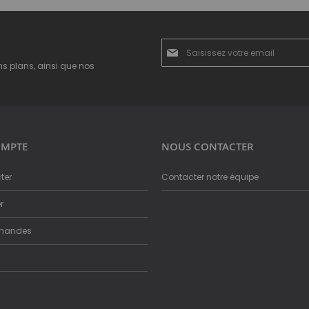
Inscription
à
ns plans, ainsi que nos
notre
newsletter
:
MPTE
NOUS CONTACTER
ter
Contacter notre équipe
r
mandes