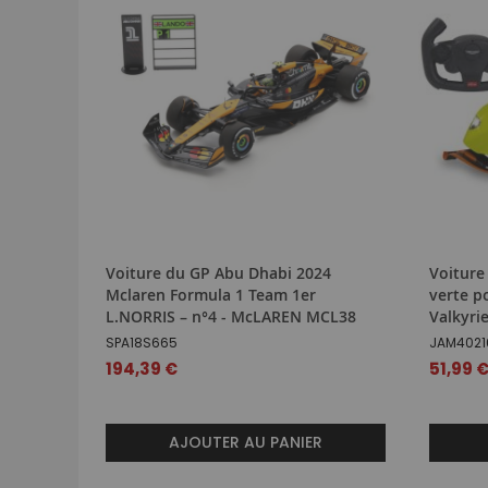
Voiture du GP Abu Dhabi 2024
Voitur
Mclaren Formula 1 Team 1er
verte 
L.NORRIS – n°4 - McLAREN MCL38
Valkyri
SPA18S665
JAM4021
194,39 €
51,99 
AJOUTER AU PANIER