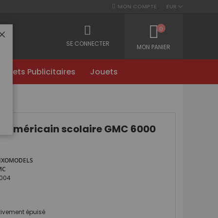
MON COMPTE
EUR
0
FERMER
SE CONNECTER
MON PANIER
Objets Publicitaires
Jouets
r américain scolaire GMC 6000
IXOMODELS
MC
004
itivement épuisé