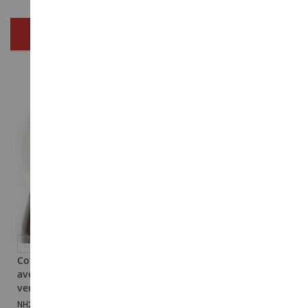
NOUS VOUS RECOMMANDONS
Coffret NEW HOLLAND
Soiffards
avec une boule à neige en
NOC16606
verre
11,69 €
NH2329C