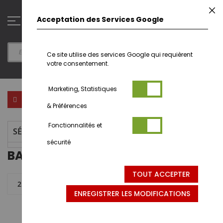
Aller
F
au
0
Acceptation des Services Google
contenu
Ce site utilise des services Google qui requièrent
votre consentement.
Marketing, Statistiques
Par
FILTRER PAR
& Préférences
ord
déc
Fonctionnalités et
SÉLECTION ACTUELLE
sécurité
BATEAU - RMS
TOUT ACCEPTER
2 articles
ENREGISTRER LES MODIFICATIONS