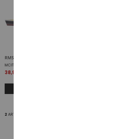
RMS - Queen Elizabeth
Bateau de croisière – Titanic
de 1911-1912
MCITY241946
MCITY241945
38,99 €
38,99 €
AJOUTER AU PANIER
AJOUTER AU PANIER
2
ARTICLES