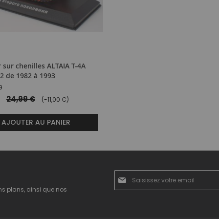
 sur chenilles ALTAIA T-4A
 2 de 1982 à 1993
9
24,99 €
(-11,00 €)
AJOUTER AU PANIER
Inscription
à
ns plans, ainsi que nos
notre
newsletter
: