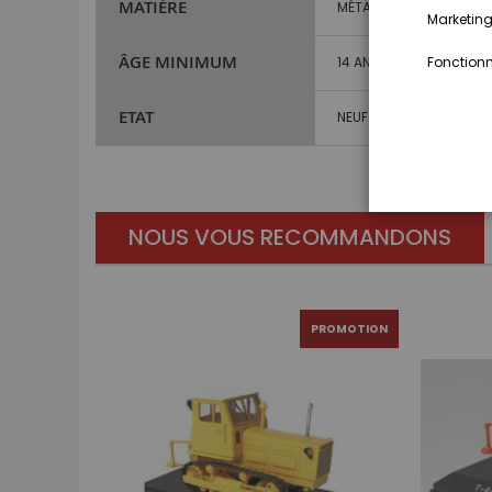
MATIÈRE
MÉTAL ET PLASTIQUE
Marketing,
ÂGE MINIMUM
Fonctionna
14 ANS ET PLUS
ETAT
NEUF
NOUS VOUS RECOMMANDONS
PROMOTION