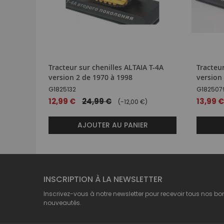
Tracteur sur chenilles ALTAIA T-4A
Tracteur
version 2 de 1970 à 1998
version
G1825132
G182507
Prix
12,99 €
24,99 €
Prix
13,99 €
(-12,00 €)
spécial
spécial
AJOUTER AU PANIER
INSCRIPTION À LA NEWSLETTER
Inscrivez-vous à notre newsletter pour recevoir tous nos bo
nouveautés.