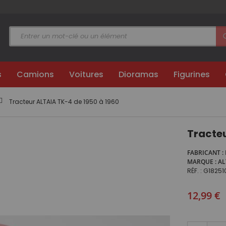
s
Camions
Voitures
Dioramas
Figurines
Tracteur ALTAIA TK-4 de 1950 à 1960
Tracteu
FABRICANT
MARQUE
AL
RÉF.
G18251
Prix
12,99 €
spécial